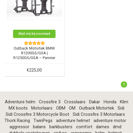
Mail mij bij voorraad
Outback Motortek BMW
R1200GS/GSA |
R1250GS/GSA – Pannier
Racks
€225,00
1
Adventure helm
Crossfire 3
Crosslaars
Dakar
Honda
Klim
MX boots
Motorlaars
OBM
OM
Outback Motortek
Sidi
Sidi Crossfire 3 Motorcycle Boot
Sidi Crossfire 3 Motorlaars
Thork Racing
TwinPegs
adventure helmet
adventure motor
aggressor
balans
barkbusters
comfort
dames
dmd