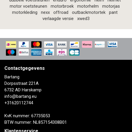
dubbele voetsteunen
enduro
ergonomie
helm
helmet
motor voetsteunen
motorbroek
motorhelm
motorjas
motorkleding
nexx
offroad
outbackmotortek
pant
verlaagde versie
xwed3
Contactgegevens
Bartang
Dorpsstraat 221A
6732 AD Harskamp
info@bartang.eu
+31620112744
KvK nummer: 67735053
BTW nummer: NL857154308B01
Klantenservice