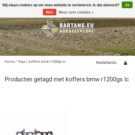
Wij slaan cookies op om onze website te verbeteren. Is dat akkoord?
Ja
Toggle
navigation
Nee
Meer over cookies »
Home
/
Tags
/
koffers bmw r1200gs lc
Nederlands
Producten getagd met koffers bmw r1200gs lc