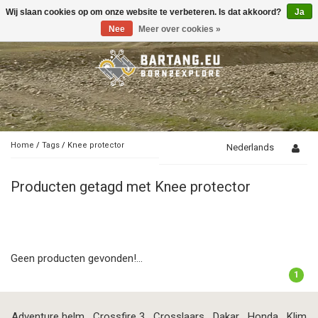
Wij slaan cookies op om onze website te verbeteren. Is dat akkoord?
Ja
Toggle
navigation
Nee
Meer over cookies »
Home
/
Tags
/
Knee protector
Nederlands
Producten getagd met Knee protector
Geen producten gevonden!...
1
Adventure helm
Crossfire 3
Crosslaars
Dakar
Honda
Klim