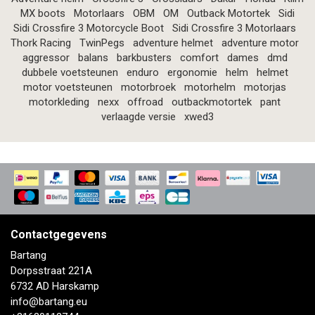
MX boots
Motorlaars
OBM
OM
Outback Motortek
Sidi
Sidi Crossfire 3 Motorcycle Boot
Sidi Crossfire 3 Motorlaars
Thork Racing
TwinPegs
adventure helmet
adventure motor
aggressor
balans
barkbusters
comfort
dames
dmd
dubbele voetsteunen
enduro
ergonomie
helm
helmet
motor voetsteunen
motorbroek
motorhelm
motorjas
motorkleding
nexx
offroad
outbackmotortek
pant
verlaagde versie
xwed3
Contactgegevens
Bartang
Dorpsstraat 221A
6732 AD Harskamp
info@bartang.eu