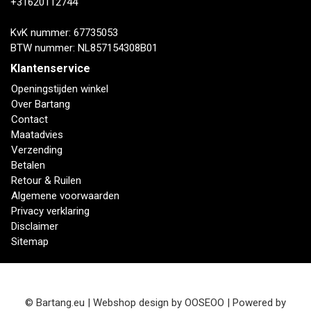
+31620112744
KvK nummer: 67735053
BTW nummer: NL857154308B01
Klantenservice
Openingstijden winkel
Over Bartang
Contact
Maatadvies
Verzending
Betalen
Retour & Ruilen
Algemene voorwaarden
Privacy verklaring
Disclaimer
Sitemap
© Bartang.eu | Webshop design by
OOSEOO
| Powered by