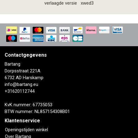
verlaagde versie
xwed3
Contactgegevens
Bartang
Dorpsstraat 221A
6732 AD Harskamp
info@bartang.eu
+31620112744
KvK nummer: 67735053
BTW nummer: NL857154308B01
Klantenservice
Openingstijden winkel
Over Bartang