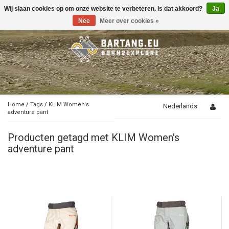
Wij slaan cookies op om onze website te verbeteren. Is dat akkoord?
Ja
Toggle
navigation
Nee
Meer over cookies »
Home
/
Tags
/
KLIM Women's
Nederlands
adventure pant
Producten getagd met KLIM Women's
adventure pant