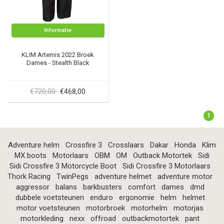
Informatie
KLIM Artemis 2022 Broek
Dames - Stealth Black
€720,00
€468,00
1
Adventure helm
Crossfire 3
Crosslaars
Dakar
Honda
Klim
MX boots
Motorlaars
OBM
OM
Outback Motortek
Sidi
Sidi Crossfire 3 Motorcycle Boot
Sidi Crossfire 3 Motorlaars
Thork Racing
TwinPegs
adventure helmet
adventure motor
aggressor
balans
barkbusters
comfort
dames
dmd
dubbele voetsteunen
enduro
ergonomie
helm
helmet
motor voetsteunen
motorbroek
motorhelm
motorjas
motorkleding
nexx
offroad
outbackmotortek
pant