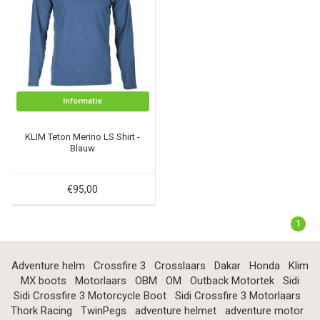
Informatie
KLIM Teton Merino LS Shirt -
Blauw
€95,00
1
Adventure helm
Crossfire 3
Crosslaars
Dakar
Honda
Klim
MX boots
Motorlaars
OBM
OM
Outback Motortek
Sidi
Sidi Crossfire 3 Motorcycle Boot
Sidi Crossfire 3 Motorlaars
Thork Racing
TwinPegs
adventure helmet
adventure motor