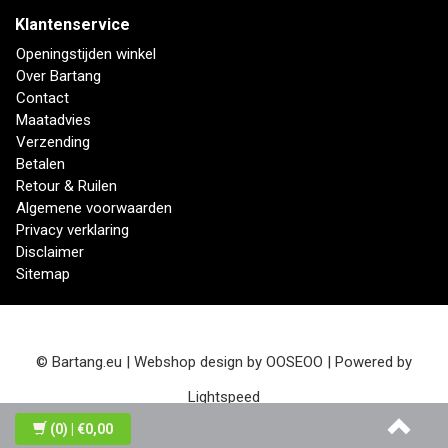
Klantenservice
Openingstijden winkel
Over Bartang
Contact
Maatadvies
Verzending
Betalen
Retour & Ruilen
Algemene voorwaarden
Privacy verklaring
Disclaimer
Sitemap
© Bartang.eu | Webshop design by
OOSEOO
| Powered by
Lightspeed
(0)
| €0,00