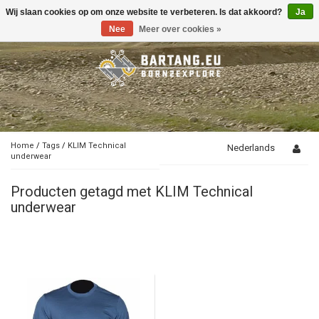
Wij slaan cookies op om onze website te verbeteren. Is dat akkoord?
Ja
Toggle
navigation
Nee
Meer over cookies »
Home
/
Tags
/
KLIM Technical
Nederlands
underwear
Producten getagd met KLIM Technical
underwear