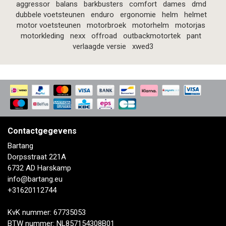
aggressor
balans
barkbusters
comfort
dames
dmd
dubbele voetsteunen
enduro
ergonomie
helm
helmet
motor voetsteunen
motorbroek
motorhelm
motorjas
motorkleding
nexx
offroad
outbackmotortek
pant
verlaagde versie
xwed3
Contactgegevens
Bartang
Dorpsstraat 221A
6732 AD Harskamp
info@bartang.eu
+31620112744
KvK nummer: 67735053
BTW nummer: NL857154308B01