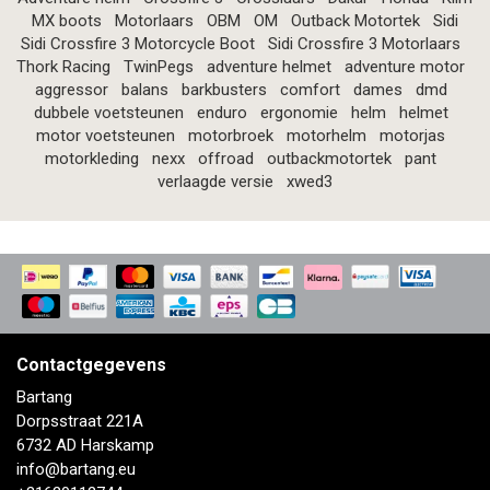
MX boots
Motorlaars
OBM
OM
Outback Motortek
Sidi
Sidi Crossfire 3 Motorcycle Boot
Sidi Crossfire 3 Motorlaars
Thork Racing
TwinPegs
adventure helmet
adventure motor
aggressor
balans
barkbusters
comfort
dames
dmd
dubbele voetsteunen
enduro
ergonomie
helm
helmet
motor voetsteunen
motorbroek
motorhelm
motorjas
motorkleding
nexx
offroad
outbackmotortek
pant
verlaagde versie
xwed3
Contactgegevens
Bartang
Dorpsstraat 221A
6732 AD Harskamp
info@bartang.eu