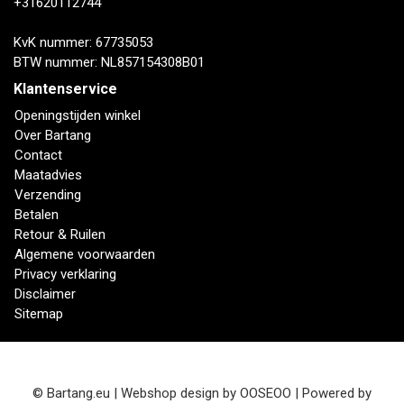
+31620112744
KvK nummer: 67735053
BTW nummer: NL857154308B01
Klantenservice
Openingstijden winkel
Over Bartang
Contact
Maatadvies
Verzending
Betalen
Retour & Ruilen
Algemene voorwaarden
Privacy verklaring
Disclaimer
Sitemap
© Bartang.eu | Webshop design by
OOSEOO
| Powered by