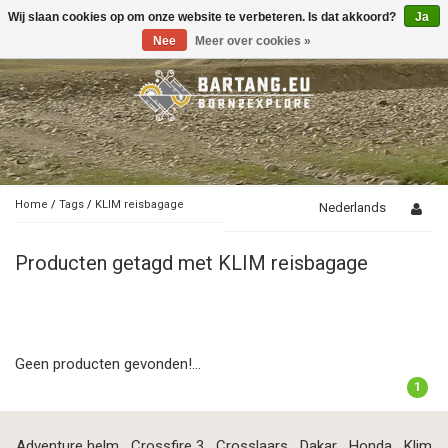
Wij slaan cookies op om onze website te verbeteren. Is dat akkoord?
Ja
Toggle
navigation
Nee
Meer over cookies »
Home
/
Tags
/
KLIM reisbagage
Nederlands
Producten getagd met KLIM reisbagage
Geen producten gevonden!...
1
Adventure helm
Crossfire 3
Crosslaars
Dakar
Honda
Klim