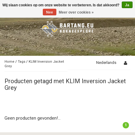
Wij slaan cookies op om onze website te verbeteren. Is dat akkoord?
Ja
Toggle
navigation
Nee
Meer over cookies »
Home
/
Tags
/
KLIM Inversion Jacket
Nederlands
Grey
Producten getagd met KLIM Inversion Jacket
Grey
Geen producten gevonden!...
1