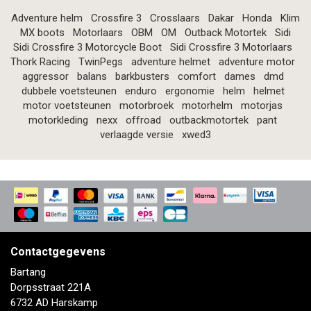
Adventure helm
Crossfire 3
Crosslaars
Dakar
Honda
Klim
MX boots
Motorlaars
OBM
OM
Outback Motortek
Sidi
Sidi Crossfire 3 Motorcycle Boot
Sidi Crossfire 3 Motorlaars
Thork Racing
TwinPegs
adventure helmet
adventure motor
aggressor
balans
barkbusters
comfort
dames
dmd
dubbele voetsteunen
enduro
ergonomie
helm
helmet
motor voetsteunen
motorbroek
motorhelm
motorjas
motorkleding
nexx
offroad
outbackmotortek
pant
verlaagde versie
xwed3
Contactgegevens
Bartang
Dorpsstraat 221A
6732 AD Harskamp