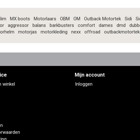
lim
MX boots
Motorlaars
OBM
OM
Outback Motortek
Sidi
Si
or
aggressor
balans
barkbusters
comfort
dames
dmd
dubb
orhelm
motorjas
motorkleding
nexx
offroad
outbackmotortek
ice
Mijn account
n winkel
Inloggen
en
orwaarden
ring