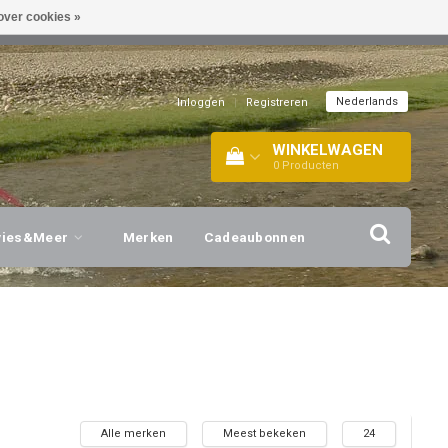
over cookies »
EL!
| +316 20112744 |
INFO@BARTANG.EU
|
Nederlands
Inloggen
|
Registreren
WINKELWAGEN
0
Producten
vies&Meer
Merken
Cadeaubonnen
Alle merken
Meest bekeken
24