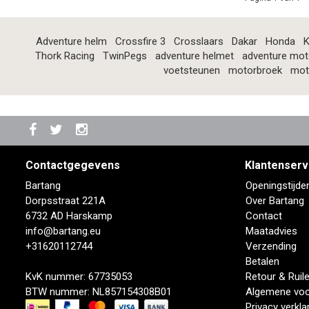
Adventure helm
Crossfire 3
Crosslaars
Dakar
Honda
K
Thork Racing
TwinPegs
adventure helmet
adventure mot
voetsteunen
motorbroek
mot
Contactgegevens
Klantenserv
Bartang
Openingstijde
Dorpsstraat 221A
Over Bartang
6732 AD Harskamp
Contact
info@bartang.eu
Maatadvies
+31620112744
Verzending
Betalen
KvK nummer: 67735053
Retour & Ruil
BTW nummer: NL857154308B01
Algemene vo
Privacy verkla