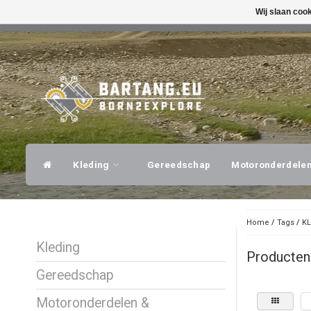
Wij slaan coo
SNELLE VERZENDING
DESKUNDI
Kleding
Gereedschap
Motoronderdele
Home
/
Tags
/
KL
Kleding
Producten
Gereedschap
Motoronderdelen &