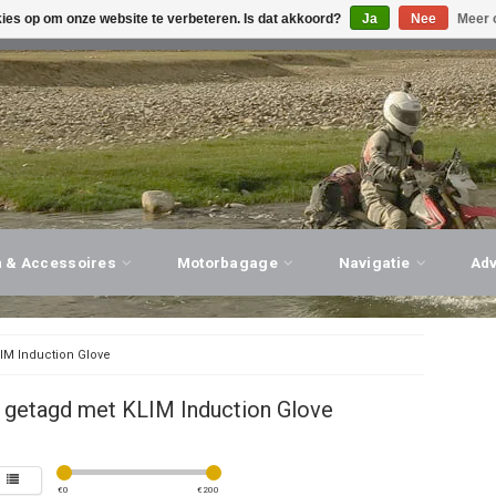
kies op om onze website te verbeteren. Is dat akkoord?
Ja
Nee
Meer 
G ADVIES, PERSOONLIJKE SERVICE!
BEZOEK ONZE WINK
n & Accessoires
Motorbagage
Navigatie
Ad
IM Induction Glove
 getagd met KLIM Induction Glove
€
0
€
200