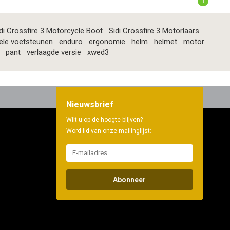
1
di Crossfire 3 Motorcycle Boot
Sidi Crossfire 3 Motorlaars
ele voetsteunen
enduro
ergonomie
helm
helmet
motor
pant
verlaagde versie
xwed3
Nieuwsbrief
Wilt u op de hoogte blijven?
Word lid van onze mailinglijst:
Abonneer