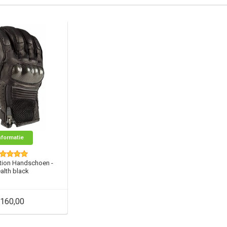
nformatie
tion Handschoen -
alth black
160,00