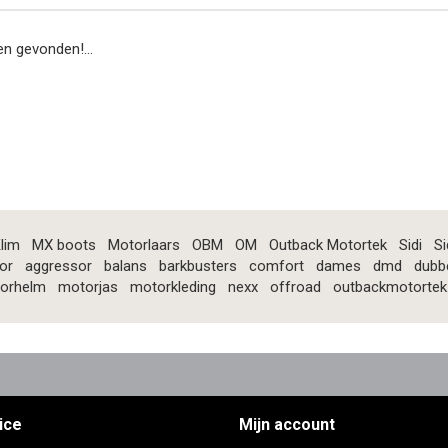
n gevonden!...
lim
MX boots
Motorlaars
OBM
OM
Outback Motortek
Sidi
Si
or
aggressor
balans
barkbusters
comfort
dames
dmd
dubb
orhelm
motorjas
motorkleding
nexx
offroad
outbackmotortek
ice
Mijn account