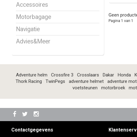
Accessoires
Geen producte
Motorbagage
Pagina 1 van 1
Navigatie
Advies&Meer
Adventure helm
Crossfire 3
Crosslaars
Dakar
Honda
K
Thork Racing
TwinPegs
adventure helmet
adventure mot
voetsteunen
motorbroek
mot
Contactgegevens
Klantenserv