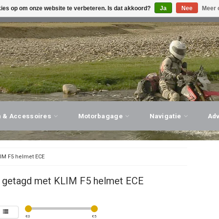
kies op om onze website te verbeteren. Is dat akkoord?
Ja
Nee
Meer 
G ADVIES, PERSOONLIJKE SERVICE!
BEZOEK ONZE WINK
n & Accessoires
Motorbagage
Navigatie
Ad
IM F5 helmet ECE
 getagd met KLIM F5 helmet ECE
€
0
€
5