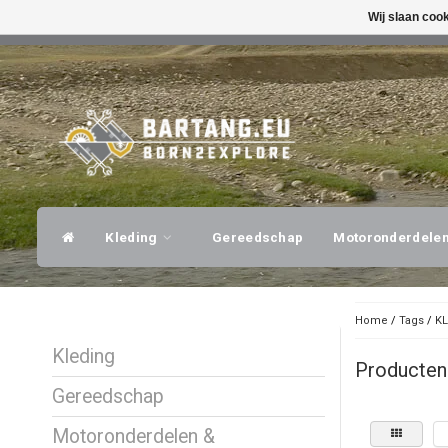
Wij slaan coo
SNELLE VERZENDING
DESKUNDI
Kleding
Gereedschap
Motoronderdele
Home
/
Tags
/
KL
Kleding
Producten
Gereedschap
Motoronderdelen &