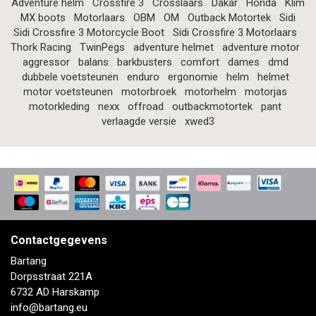
Adventure helm
Crossfire 3
Crosslaars
Dakar
Honda
Klim
MX boots
Motorlaars
OBM
OM
Outback Motortek
Sidi
Sidi Crossfire 3 Motorcycle Boot
Sidi Crossfire 3 Motorlaars
Thork Racing
TwinPegs
adventure helmet
adventure motor
aggressor
balans
barkbusters
comfort
dames
dmd
dubbele voetsteunen
enduro
ergonomie
helm
helmet
motor voetsteunen
motorbroek
motorhelm
motorjas
motorkleding
nexx
offroad
outbackmotortek
pant
verlaagde versie
xwed3
Contactgegevens
Bartang
Dorpsstraat 221A
6732 AD Harskamp
info@bartang.eu