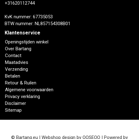
+31620112744
KvK nummer: 67735053
BTW nummer: NL857154308B01
Klantenservice
Openingstijden winkel
Over Bartang
Contact
Maatadvies
Verzending
Betalen
Retour & Ruilen
Algemene voorwaarden
Privacy verklaring
Disclaimer
Sitemap
© Bartang.eu | Webshop design by
OOSEOO
| Powered by