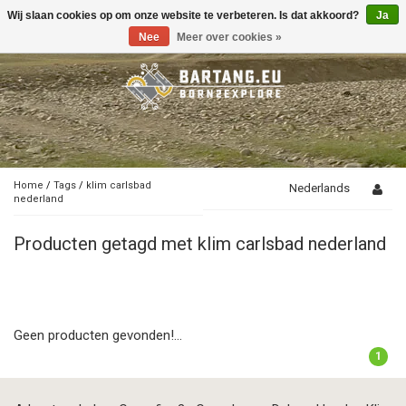
Wij slaan cookies op om onze website te verbeteren. Is dat akkoord?
Ja
Toggle
navigation
Nee
Meer over cookies »
Home
/
Tags
/
klim carlsbad
Nederlands
nederland
Producten getagd met klim carlsbad nederland
Geen producten gevonden!...
1