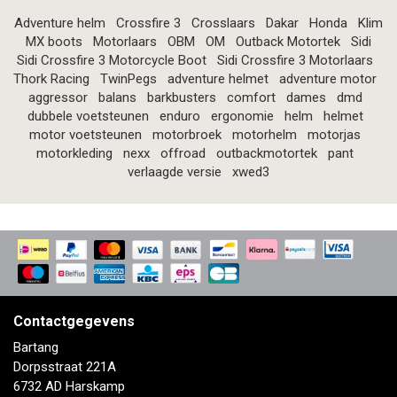
Adventure helm
Crossfire 3
Crosslaars
Dakar
Honda
Klim
MX boots
Motorlaars
OBM
OM
Outback Motortek
Sidi
Sidi Crossfire 3 Motorcycle Boot
Sidi Crossfire 3 Motorlaars
Thork Racing
TwinPegs
adventure helmet
adventure motor
aggressor
balans
barkbusters
comfort
dames
dmd
dubbele voetsteunen
enduro
ergonomie
helm
helmet
motor voetsteunen
motorbroek
motorhelm
motorjas
motorkleding
nexx
offroad
outbackmotortek
pant
verlaagde versie
xwed3
Contactgegevens
Bartang
Dorpsstraat 221A
6732 AD Harskamp