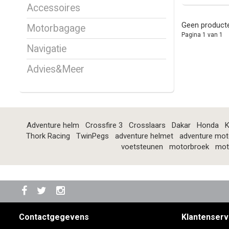
Accessoires
Geen producte
Motorbagage
Pagina 1 van 1
Navigatie
Advies&Meer
Adventure helm
Crossfire 3
Crosslaars
Dakar
Honda
K
Thork Racing
TwinPegs
adventure helmet
adventure mot
voetsteunen
motorbroek
mot
Contactgegevens
Klantenserv