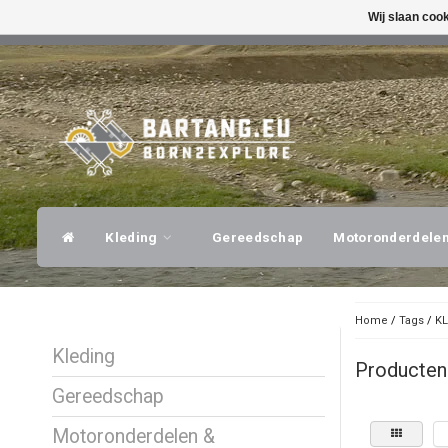
Wij slaan coo
SNELLE VERZENDING
DESKUNDI
Kleding
Gereedschap
Motoronderdele
Home
/
Tags
/
KL
Kleding
Producten
Gereedschap
Motoronderdelen &