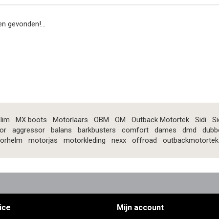
n gevonden!...
lim
MX boots
Motorlaars
OBM
OM
Outback Motortek
Sidi
Si
or
aggressor
balans
barkbusters
comfort
dames
dmd
dubb
orhelm
motorjas
motorkleding
nexx
offroad
outbackmotortek
ice
Mijn account