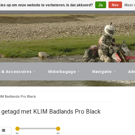
kies op om onze website te verbeteren. Is dat akkoord?
Ja
Nee
Meer 
G ADVIES, PERSOONLIJKE SERVICE!
BEZOEK ONZE WINK
n & Accessoires
Motorbagage
Navigatie
Ad
IM Badlands Pro Black
 getagd met KLIM Badlands Pro Black
€
0
€
5