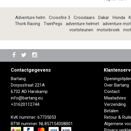
Adventure helm
Crossfire 3
Crosslaars
Dakar
Honda
K
Thork Racing
TwinPegs
adventure helmet
adventure mot
voetsteunen
motorbroek
mot
Contactgegevens
Klantenserv
Bartang
Openingstijde
Dorpsstraat 221A
Over Bartang
6732 AD Harskamp
Contact
info@bartang.eu
Maatadvies
+31620112744
Verzending
Betalen
KvK nummer: 67735053
Retour & Ruil
BTW nummer: NL857154308B01
Algemene vo
Privacy verkla