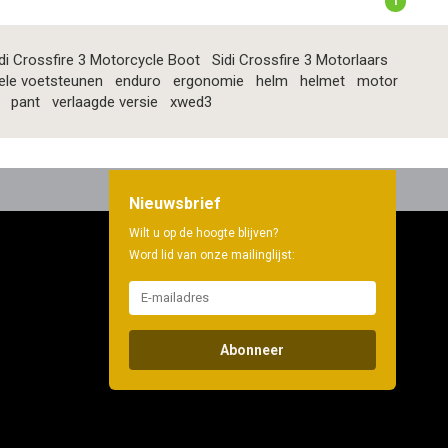
1
di Crossfire 3 Motorcycle Boot
Sidi Crossfire 3 Motorlaars
ele voetsteunen
enduro
ergonomie
helm
helmet
motor
pant
verlaagde versie
xwed3
Nieuwsbrief
Wilt u op de hoogte blijven?
Word lid van onze mailinglijst:
Abonneer