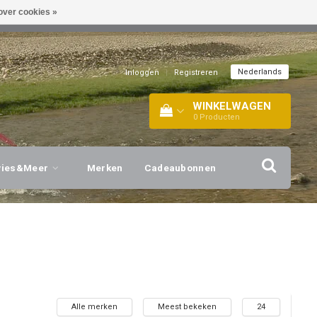
over cookies »
EL!
| +316 20112744 |
INFO@BARTANG.EU
|
Nederlands
Inloggen
|
Registreren
WINKELWAGEN
0
Producten
vies&Meer
Merken
Cadeaubonnen
Alle merken
Meest bekeken
24