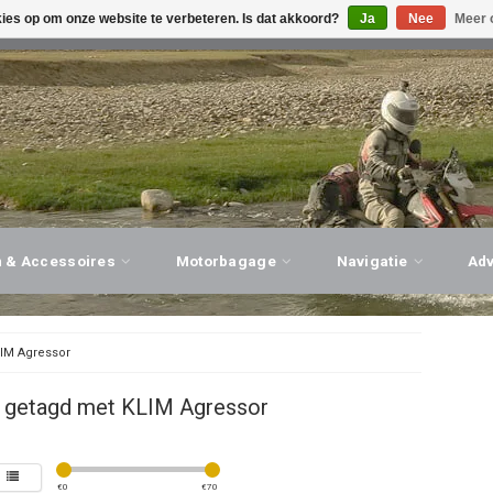
kies op om onze website te verbeteren. Is dat akkoord?
Ja
Nee
Meer 
G ADVIES, PERSOONLIJKE SERVICE!
BEZOEK ONZE WINK
n & Accessoires
Motorbagage
Navigatie
Ad
IM Agressor
 getagd met KLIM Agressor
€
0
€
70