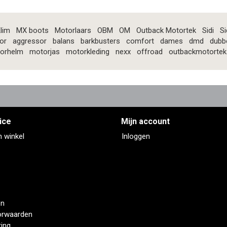
lim
MX boots
Motorlaars
OBM
OM
Outback Motortek
Sidi
Si
or
aggressor
balans
barkbusters
comfort
dames
dmd
dubb
orhelm
motorjas
motorkleding
nexx
offroad
outbackmotortek
ice
Mijn account
n winkel
Inloggen
en
orwaarden
ring