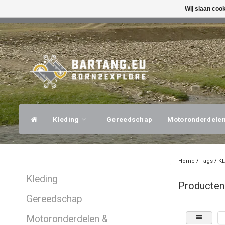
Wij slaan coo
SNELLE VERZENDING
DESKUNDI
Kleding
Gereedschap
Motoronderdele
Home
/
Tags
/
KL
Kleding
Producten
Gereedschap
Motoronderdelen &