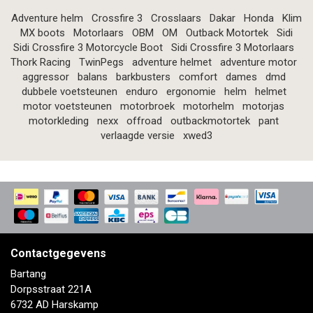
Adventure helm
Crossfire 3
Crosslaars
Dakar
Honda
Klim
MX boots
Motorlaars
OBM
OM
Outback Motortek
Sidi
Sidi Crossfire 3 Motorcycle Boot
Sidi Crossfire 3 Motorlaars
Thork Racing
TwinPegs
adventure helmet
adventure motor
aggressor
balans
barkbusters
comfort
dames
dmd
dubbele voetsteunen
enduro
ergonomie
helm
helmet
motor voetsteunen
motorbroek
motorhelm
motorjas
motorkleding
nexx
offroad
outbackmotortek
pant
verlaagde versie
xwed3
Contactgegevens
Bartang
Dorpsstraat 221A
6732 AD Harskamp