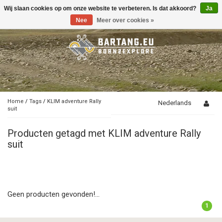
Wij slaan cookies op om onze website te verbeteren. Is dat akkoord?
Ja
Toggle
navigation
Nee
Meer over cookies »
Home
/
Tags
/
KLIM adventure Rally
Nederlands
suit
Producten getagd met KLIM adventure Rally
suit
Geen producten gevonden!...
1