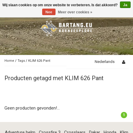
Wij slaan cookies op om onze website te verbeteren. Is dat akkoord?
Ja
Toggle
navigation
Nee
Meer over cookies »
Home
/
Tags
/
KLIM 626 Pant
Nederlands
Producten getagd met KLIM 626 Pant
Geen producten gevonden!...
1
Adventure helm
Crossfire 3
Crosslaars
Dakar
Honda
Klim