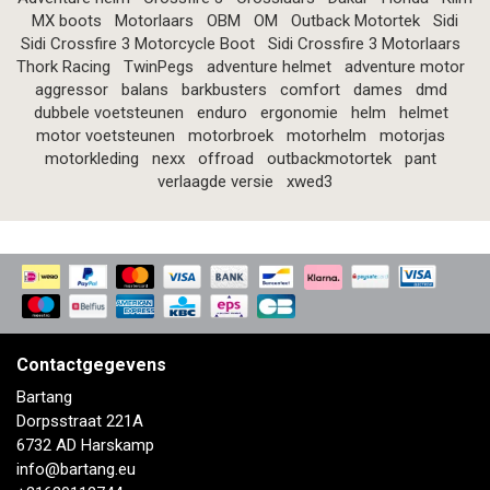
MX boots
Motorlaars
OBM
OM
Outback Motortek
Sidi
Sidi Crossfire 3 Motorcycle Boot
Sidi Crossfire 3 Motorlaars
Thork Racing
TwinPegs
adventure helmet
adventure motor
aggressor
balans
barkbusters
comfort
dames
dmd
dubbele voetsteunen
enduro
ergonomie
helm
helmet
motor voetsteunen
motorbroek
motorhelm
motorjas
motorkleding
nexx
offroad
outbackmotortek
pant
verlaagde versie
xwed3
Contactgegevens
Bartang
Dorpsstraat 221A
6732 AD Harskamp
info@bartang.eu