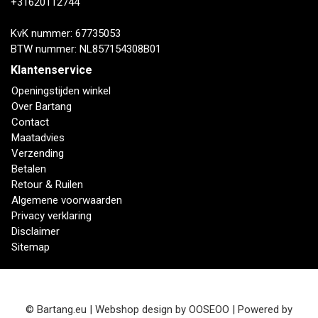
+31620112744
KvK nummer: 67735053
BTW nummer: NL857154308B01
Klantenservice
Openingstijden winkel
Over Bartang
Contact
Maatadvies
Verzending
Betalen
Retour & Ruilen
Algemene voorwaarden
Privacy verklaring
Disclaimer
Sitemap
© Bartang.eu | Webshop design by
OOSEOO
| Powered by