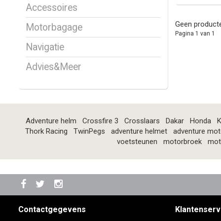
Accessoires
Geen producte
Motorbagage
Pagina 1 van 1
Navigatie
Advies&Meer
Adventure helm
Crossfire 3
Crosslaars
Dakar
Honda
K
Thork Racing
TwinPegs
adventure helmet
adventure mot
voetsteunen
motorbroek
mot
Contactgegevens
Klantenserv