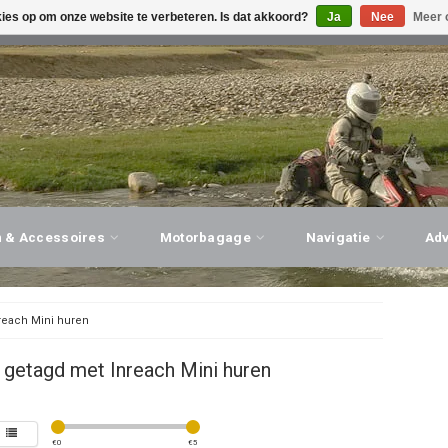
kies op om onze website te verbeteren. Is dat akkoord?
Ja
Nee
Meer 
G ADVIES, PERSOONLIJKE SERVICE!
BEZOEK ONZE WINK
n & Accessoires
Motorbagage
Navigatie
Ad
reach Mini huren
getagd met Inreach Mini huren
€
0
€
5