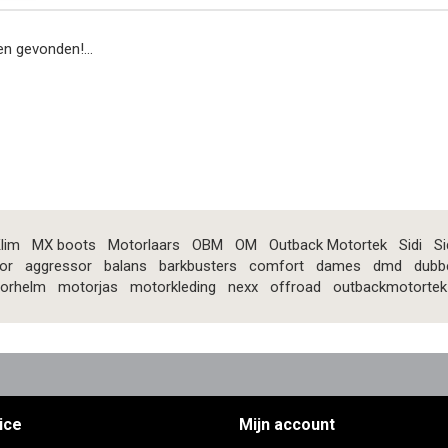
n gevonden!...
lim
MX boots
Motorlaars
OBM
OM
Outback Motortek
Sidi
Si
or
aggressor
balans
barkbusters
comfort
dames
dmd
dubb
orhelm
motorjas
motorkleding
nexx
offroad
outbackmotortek
ice
Mijn account