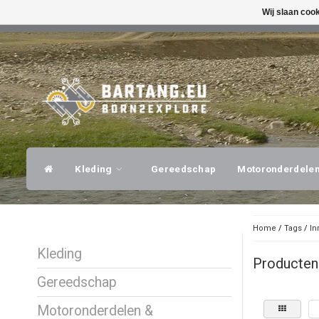
Wij slaan coo
SNELLE VERZENDING
DESKUNDI
Kleding
Gereedschap
Motoronderdele
Home
/
Tags
/
In
Kleding
Producten 
Gereedschap
Motoronderdelen &