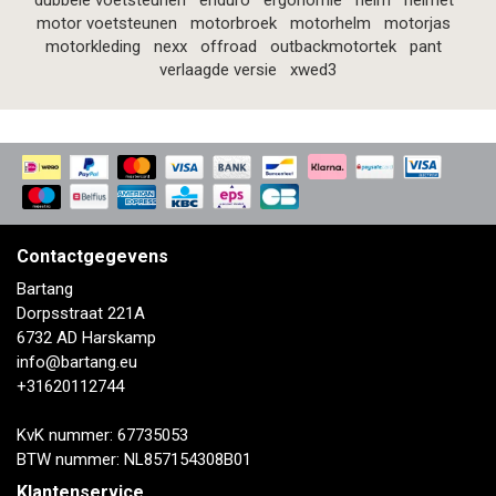
dubbele voetsteunen
enduro
ergonomie
helm
helmet
motor voetsteunen
motorbroek
motorhelm
motorjas
motorkleding
nexx
offroad
outbackmotortek
pant
verlaagde versie
xwed3
Contactgegevens
Bartang
Dorpsstraat 221A
6732 AD Harskamp
info@bartang.eu
+31620112744
KvK nummer: 67735053
BTW nummer: NL857154308B01
Klantenservice