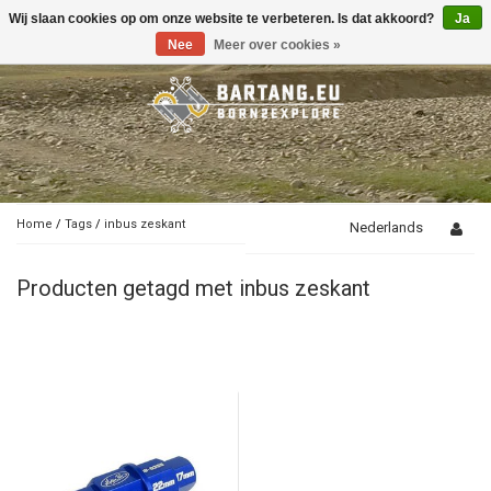
Wij slaan cookies op om onze website te verbeteren. Is dat akkoord?
Ja
Toggle
navigation
Nee
Meer over cookies »
Home
/
Tags
/
inbus zeskant
Nederlands
Producten getagd met inbus zeskant