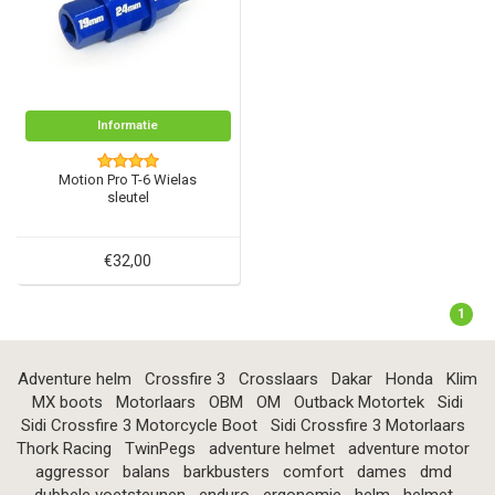
Informatie
Motion Pro T-6 Wielas
sleutel
€32,00
1
Adventure helm
Crossfire 3
Crosslaars
Dakar
Honda
Klim
MX boots
Motorlaars
OBM
OM
Outback Motortek
Sidi
Sidi Crossfire 3 Motorcycle Boot
Sidi Crossfire 3 Motorlaars
Thork Racing
TwinPegs
adventure helmet
adventure motor
aggressor
balans
barkbusters
comfort
dames
dmd