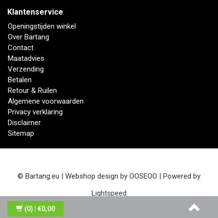
Klantenservice
Openingstijden winkel
Over Bartang
Contact
Maatadvies
Verzending
Betalen
Retour & Ruilen
Algemene voorwaarden
Privacy verklaring
Disclaimer
Sitemap
© Bartang.eu | Webshop design by
OOSEOO
| Powered by
Lightspeed
(0)
| €0,00