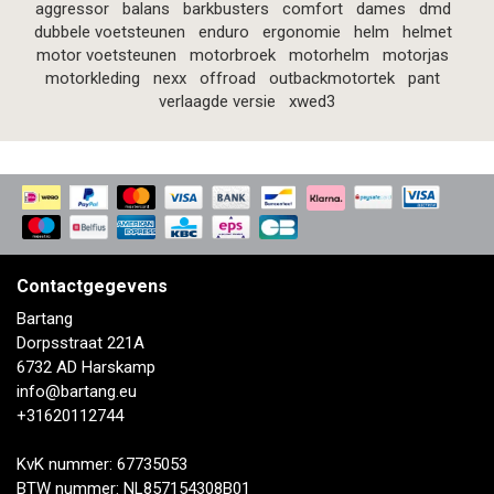
aggressor
balans
barkbusters
comfort
dames
dmd
dubbele voetsteunen
enduro
ergonomie
helm
helmet
motor voetsteunen
motorbroek
motorhelm
motorjas
motorkleding
nexx
offroad
outbackmotortek
pant
verlaagde versie
xwed3
Contactgegevens
Bartang
Dorpsstraat 221A
6732 AD Harskamp
info@bartang.eu
+31620112744
KvK nummer: 67735053
BTW nummer: NL857154308B01