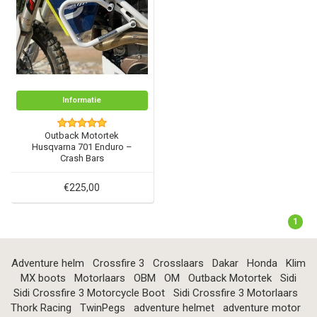
Informatie
Outback Motortek
Husqvarna 701 Enduro –
Crash Bars
€225,00
1
Adventure helm
Crossfire 3
Crosslaars
Dakar
Honda
Klim
MX boots
Motorlaars
OBM
OM
Outback Motortek
Sidi
Sidi Crossfire 3 Motorcycle Boot
Sidi Crossfire 3 Motorlaars
Thork Racing
TwinPegs
adventure helmet
adventure motor