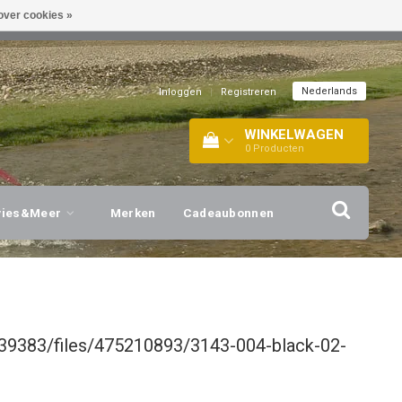
over cookies »
EL!
| +316 20112744 |
INFO@BARTANG.EU
|
Nederlands
Inloggen
|
Registreren
WINKELWAGEN
0
Producten
vies&Meer
Merken
Cadeaubonnen
39383/files/475210893/3143-004-black-02-