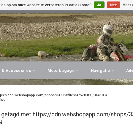
kies op om onze website te verbeteren. Is dat akkoord?
Ja
Nee
Meer 
G ADVIES, PERSOONLIJKE SERVICE!
BEZOEK ONZE WINK
n & Accessoires
Motorbagage
Navigatie
Ad
tps://cdn.webshopapp.com/shops/339383/files/475210893/3143-004-
.jpg
 getagd met https://cdn.webshopapp.com/shops/3
g