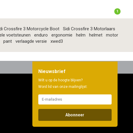
1
di Crossfire 3 Motorcycle Boot
Sidi Crossfire 3 Motorlaars
ele voetsteunen
enduro
ergonomie
helm
helmet
motor
pant
verlaagde versie
xwed3
Nieuwsbrief
Wilt u op de hoogte blijven?
Word lid van onze mailinglijst:
Abonneer