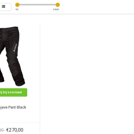
€
0
€
300
ij bij voorraad
jave Pant Black
€270,00
,00