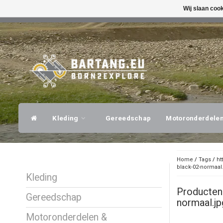
Wij slaan coo
SNELLE VERZENDING
DESKUNDI
Kleding
Gereedschap
Motoronderdele
Home
/
Tags
/
ht
black-02-normaal
Kleding
Producten
Gereedschap
normaal.jp
Motoronderdelen &