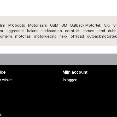
lim
MX boots
Motorlaars
OBM
OM
Outback Motortek
Sidi
Si
or
aggressor
balans
barkbusters
comfort
dames
dmd
dubb
orhelm
motorjas
motorkleding
nexx
offroad
outbackmotortek
ice
Mijn account
n winkel
Inloggen
en