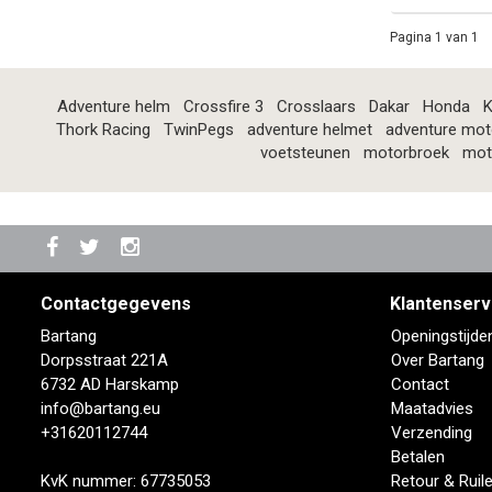
Pagina 1 van 1
Adventure helm
Crossfire 3
Crosslaars
Dakar
Honda
K
Thork Racing
TwinPegs
adventure helmet
adventure mot
voetsteunen
motorbroek
mot
Contactgegevens
Klantenserv
Bartang
Openingstijde
Dorpsstraat 221A
Over Bartang
6732 AD Harskamp
Contact
info@bartang.eu
Maatadvies
+31620112744
Verzending
Betalen
KvK nummer: 67735053
Retour & Ruil