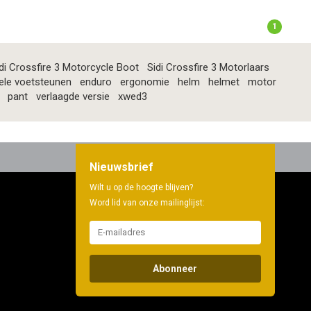
1
di Crossfire 3 Motorcycle Boot
Sidi Crossfire 3 Motorlaars
ele voetsteunen
enduro
ergonomie
helm
helmet
motor
pant
verlaagde versie
xwed3
Nieuwsbrief
Wilt u op de hoogte blijven?
Word lid van onze mailinglijst:
Abonneer