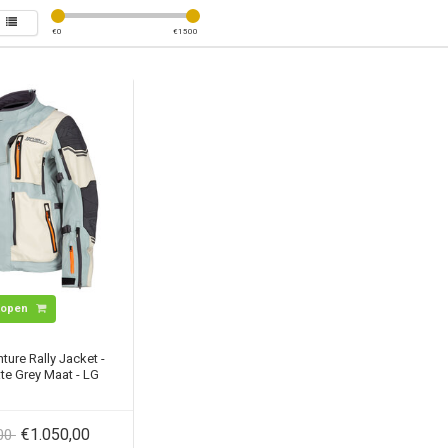
€
0
€
1500
Kopen
ure Rally Jacket -
te Grey Maat - LG
€1.050,00
,00