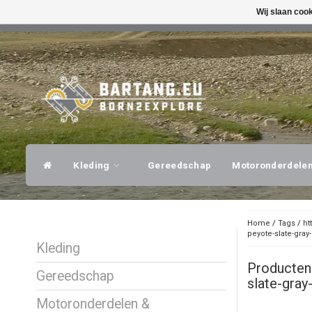
Wij slaan coo
SNELLE VERZENDING
DESKUNDI
Kleding
Gereedschap
Motoronderdele
Home
/
Tags
/
ht
peyote-slate-gray-
Kleding
Producten
Gereedschap
slate-gray
Motoronderdelen &