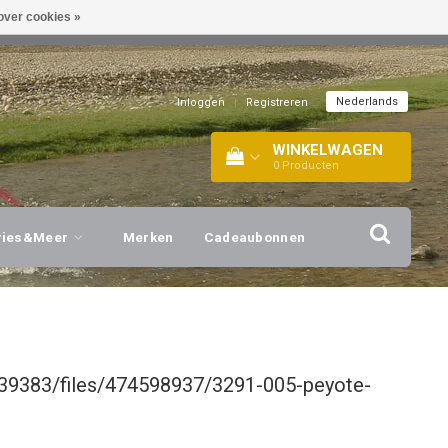
over cookies »
EL!
| +316 20112744 |
INFO@BARTANG.EU
|
Nederlands
Inloggen
|
Registreren
WINKELWAGEN
0
Producten
vies&Meer
Merken
Cadeaubonnen
39383/files/474598937/3291-005-peyote-