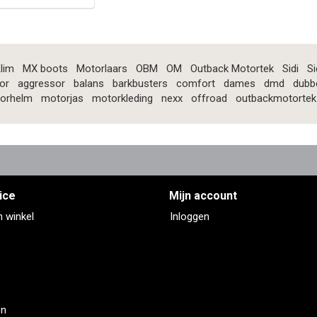
lim
MX boots
Motorlaars
OBM
OM
Outback Motortek
Sidi
Si
or
aggressor
balans
barkbusters
comfort
dames
dmd
dubb
orhelm
motorjas
motorkleding
nexx
offroad
outbackmotortek
ice
Mijn account
n winkel
Inloggen
en