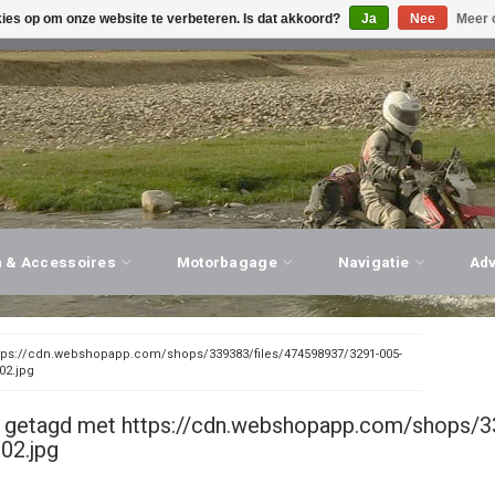
kies op om onze website te verbeteren. Is dat akkoord?
Ja
Nee
Meer 
G ADVIES, PERSOONLIJKE SERVICE!
BEZOEK ONZE WINK
n & Accessoires
Motorbagage
Navigatie
Ad
tps://cdn.webshopapp.com/shops/339383/files/474598937/3291-005-
02.jpg
 getagd met https://cdn.webshopapp.com/shops/3
-02.jpg