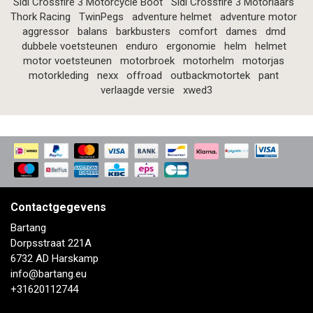
Sidi Crossfire 3 Motorcycle Boot
Sidi Crossfire 3 Motorlaars
Thork Racing
TwinPegs
adventure helmet
adventure motor
aggressor
balans
barkbusters
comfort
dames
dmd
dubbele voetsteunen
enduro
ergonomie
helm
helmet
motor voetsteunen
motorbroek
motorhelm
motorjas
motorkleding
nexx
offroad
outbackmotortek
pant
verlaagde versie
xwed3
Contactgegevens
Bartang
Dorpsstraat 221A
6732 AD Harskamp
info@bartang.eu
+31620112744