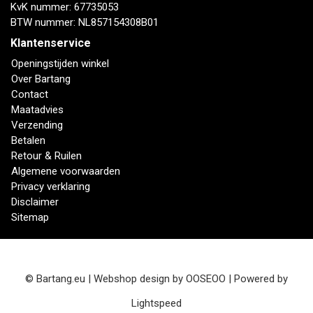
KvK nummer: 67735053
BTW nummer: NL857154308B01
Klantenservice
Openingstijden winkel
Over Bartang
Contact
Maatadvies
Verzending
Betalen
Retour & Ruilen
Algemene voorwaarden
Privacy verklaring
Disclaimer
Sitemap
© Bartang.eu | Webshop design by
OOSEOO
| Powered by
Lightspeed