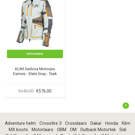
Informatie
KLIM Sedona Motorjas
Dames - Slate Gray - Teak
€640,00
€576,00
1
Adventure helm
Crossfire 3
Crosslaars
Dakar
Honda
Klim
MX boots
Motorlaars
OBM
OM
Outback Motortek
Sidi