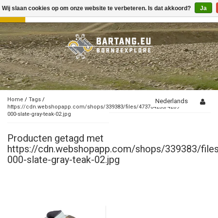
Wij slaan cookies op om onze website te verbeteren. Is dat akkoord?
Ja
Toggle
navigation
Home
/
Tags
/
Nederlands
https://cdn.webshopapp.com/shops/339383/files/473784233/4289-
000-slate-gray-teak-02.jpg
Producten getagd met
https://cdn.webshopapp.com/shops/339383/fil
000-slate-gray-teak-02.jpg