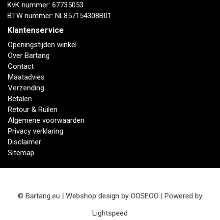
KvK nummer: 67735053
BTW nummer: NL857154308B01
Klantenservice
Openingstijden winkel
Over Bartang
Contact
Maatadvies
Verzending
Betalen
Retour & Ruilen
Algemene voorwaarden
Privacy verklaring
Disclaimer
Sitemap
© Bartang.eu | Webshop design by
OOSEOO
| Powered by
Lightspeed