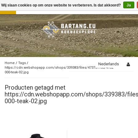
Wij slaan cookies op om onze website te verbeteren. Is dat akkoord?
Ja
Toggle
navigation
Home
/
Tags
/
Nederlands
https://cdn.webshopapp.com/shops/339383/files/473781160/4162-
000-teak-02.jpg
Producten getagd met
https://cdn.webshopapp.com/shops/339383/fil
000-teak-02.jpg