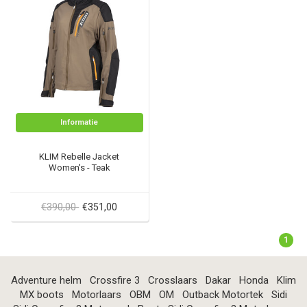
Informatie
KLIM Rebelle Jacket
Women's - Teak
€390,00
€351,00
1
Adventure helm
Crossfire 3
Crosslaars
Dakar
Honda
Klim
MX boots
Motorlaars
OBM
OM
Outback Motortek
Sidi