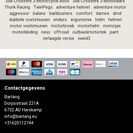
Sidi Crossfire 3 Motorcycle Boot
Sidi Crossfire 3 Motorlaars
Thork Racing
TwinPegs
adventure helmet
adventure motor
aggressor
balans
barkbusters
comfort
dames
dmd
dubbele voetsteunen
enduro
ergonomie
helm
helmet
motor voetsteunen
motorbroek
motorhelm
motorjas
motorkleding
nexx
offroad
outbackmotortek
pant
verlaagde versie
xwed3
Contactgegevens
Bartang
Dorpsstraat 221A
6732 AD Harskamp
info@bartang.eu
+31620112744