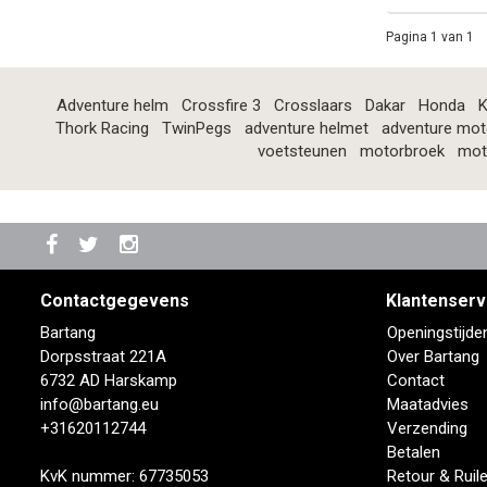
Pagina 1 van 1
Adventure helm
Crossfire 3
Crosslaars
Dakar
Honda
K
Thork Racing
TwinPegs
adventure helmet
adventure mot
voetsteunen
motorbroek
mot
Contactgegevens
Klantenserv
Bartang
Openingstijde
Dorpsstraat 221A
Over Bartang
6732 AD Harskamp
Contact
info@bartang.eu
Maatadvies
+31620112744
Verzending
Betalen
KvK nummer: 67735053
Retour & Ruil