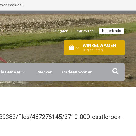
over cookies »
EL!
| +316 20112744 |
INFO@BARTANG.EU
|
Nederlands
Inloggen
|
Registreren
WINKELWAGEN
0
Producten
vies&Meer
Merken
Cadeaubonnen
39383/files/467276145/3710-000-castlerock-