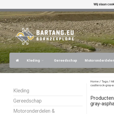
Wij slaan coo
SNELLE VERZENDING
DESKUNDI
Kleding
Gereedschap
Motoronderdele
Home
/
Tags
/
ht
castlerock-gray-a
Kleding
Producten
Gereedschap
gray-aspha
Motoronderdelen &