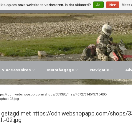
kies op om onze website te verbeteren. Is dat akkoord?
Ja
Nee
Meer 
G ADVIES, PERSOONLIJKE SERVICE!
BEZOEK ONZE WINK
n & Accessoires
Motorbagage
Navigatie
Ad
tps://cdn.webshopapp.com/shops/339383/files/467276145/3710-000-
sphalt-02.jpg
 getagd met https://cdn.webshopapp.com/shops/3
lt-02.jpg