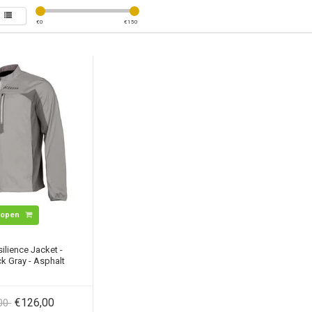
€
0
€
150
Kopen
ilience Jacket -
k Gray - Asphalt
€126,00
,00