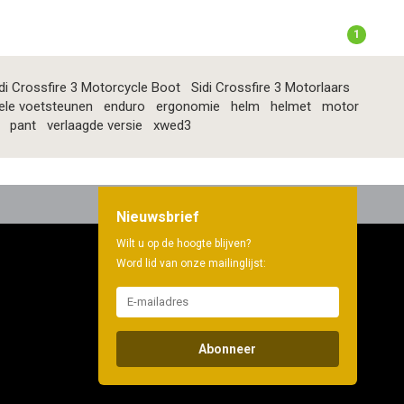
1
di Crossfire 3 Motorcycle Boot
Sidi Crossfire 3 Motorlaars
ele voetsteunen
enduro
ergonomie
helm
helmet
motor
pant
verlaagde versie
xwed3
Nieuwsbrief
Wilt u op de hoogte blijven?
Word lid van onze mailinglijst:
Abonneer