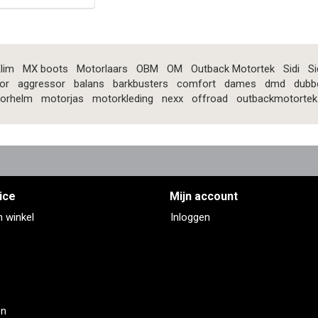
lim
MX boots
Motorlaars
OBM
OM
Outback Motortek
Sidi
Si
or
aggressor
balans
barkbusters
comfort
dames
dmd
dubb
orhelm
motorjas
motorkleding
nexx
offroad
outbackmotortek
ice
Mijn account
n winkel
Inloggen
en