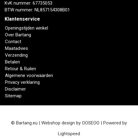
KvK nummer: 67735053
BTW nummer: NL857154308B01
Klantenservice
Openingstijden winkel
Over Bartang
Contact
Maatadvies
Verzending
Betalen
Retour & Ruilen
Algemene voorwaarden
Privacy verklaring
Disclaimer
Sitemap
© Bartang.eu | Webshop design by
OOSEOO
| Powered by
Lightspeed