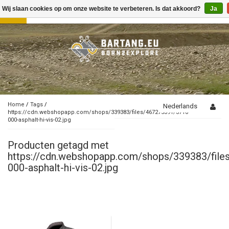
Wij slaan cookies op om onze website te verbeteren. Is dat akkoord?
Ja
Toggle
navigation
Home
/
Tags
/
Nederlands
https://cdn.webshopapp.com/shops/339383/files/467275391/3710-
000-asphalt-hi-vis-02.jpg
Producten getagd met
https://cdn.webshopapp.com/shops/339383/fil
000-asphalt-hi-vis-02.jpg