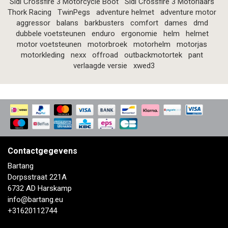
Sidi Crossfire 3 Motorcycle Boot
Sidi Crossfire 3 Motorlaars
Thork Racing
TwinPegs
adventure helmet
adventure motor
aggressor
balans
barkbusters
comfort
dames
dmd
dubbele voetsteunen
enduro
ergonomie
helm
helmet
motor voetsteunen
motorbroek
motorhelm
motorjas
motorkleding
nexx
offroad
outbackmotortek
pant
verlaagde versie
xwed3
Contactgegevens
Bartang
Dorpsstraat 221A
6732 AD Harskamp
info@bartang.eu
+31620112744