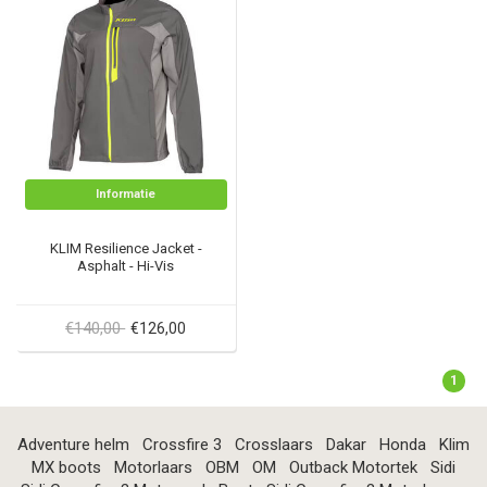
Informatie
KLIM Resilience Jacket -
Asphalt - Hi-Vis
€140,00
€126,00
1
Adventure helm
Crossfire 3
Crosslaars
Dakar
Honda
Klim
MX boots
Motorlaars
OBM
OM
Outback Motortek
Sidi