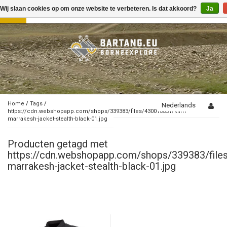
Wij slaan cookies op om onze website te verbeteren. Is dat akkoord?
Ja
Toggle
navigation
Home
/
Tags
/
Nederlands
https://cdn.webshopapp.com/shops/339383/files/430010851/klim-
marrakesh-jacket-stealth-black-01.jpg
Producten getagd met
https://cdn.webshopapp.com/shops/339383/file
marrakesh-jacket-stealth-black-01.jpg