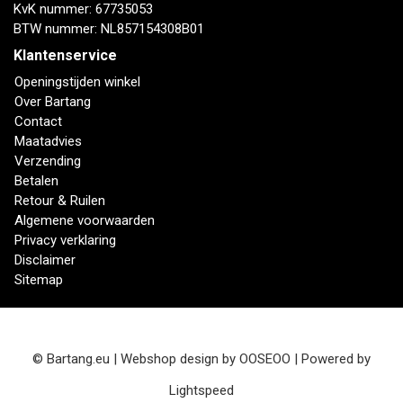
KvK nummer: 67735053
BTW nummer: NL857154308B01
Klantenservice
Openingstijden winkel
Over Bartang
Contact
Maatadvies
Verzending
Betalen
Retour & Ruilen
Algemene voorwaarden
Privacy verklaring
Disclaimer
Sitemap
© Bartang.eu | Webshop design by
OOSEOO
| Powered by
Lightspeed