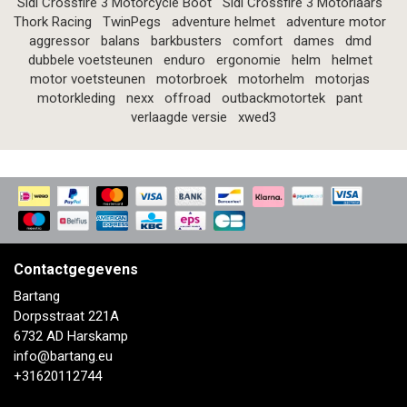
Sidi Crossfire 3 Motorcycle Boot
Sidi Crossfire 3 Motorlaars
Thork Racing
TwinPegs
adventure helmet
adventure motor
aggressor
balans
barkbusters
comfort
dames
dmd
dubbele voetsteunen
enduro
ergonomie
helm
helmet
motor voetsteunen
motorbroek
motorhelm
motorjas
motorkleding
nexx
offroad
outbackmotortek
pant
verlaagde versie
xwed3
Contactgegevens
Bartang
Dorpsstraat 221A
6732 AD Harskamp
info@bartang.eu
+31620112744