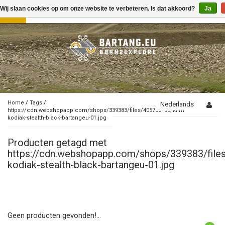
Wij slaan cookies op om onze website te verbeteren. Is dat akkoord?
Ja
Toggle
navigation
Home
/
Tags
/
Nederlands
https://cdn.webshopapp.com/shops/339383/files/405756193/klim-
kodiak-stealth-black-bartangeu-01.jpg
Producten getagd met
https://cdn.webshopapp.com/shops/339383/file
kodiak-stealth-black-bartangeu-01.jpg
Geen producten gevonden!...