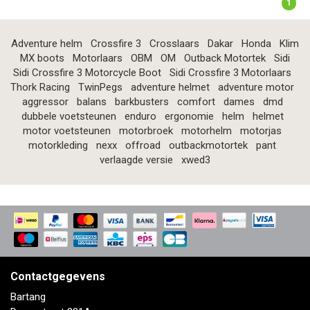
1
Adventure helm
Crossfire 3
Crosslaars
Dakar
Honda
Klim
MX boots
Motorlaars
OBM
OM
Outback Motortek
Sidi
Sidi Crossfire 3 Motorcycle Boot
Sidi Crossfire 3 Motorlaars
Thork Racing
TwinPegs
adventure helmet
adventure motor
aggressor
balans
barkbusters
comfort
dames
dmd
dubbele voetsteunen
enduro
ergonomie
helm
helmet
motor voetsteunen
motorbroek
motorhelm
motorjas
motorkleding
nexx
offroad
outbackmotortek
pant
verlaagde versie
xwed3
Contactgegevens
Bartang