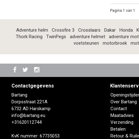
Pagina 1 van 1
Adventure helm
Crossfire 3
Crosslaars
Dakar
Honda
K
Thork Racing
TwinPegs
adventure helmet
adventure mot
voetsteunen
motorbroek
mot
Contactgegevens
Klantenserv
Bartang
Openingstijde
Dorpsstraat 221A
Over Bartang
6732 AD Harskamp
Contact
info@bartang.eu
Maatadvies
+31620112744
Verzending
Betalen
KvK nummer: 67735053
Retour & Ruil