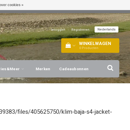
over cookies »
EL!
| +316 20112744 |
INFO@BARTANG.EU
|
Nederlands
Inloggen
|
Registreren
WINKELWAGEN
0
Producten
vies&Meer
Merken
Cadeaubonnen
9383/files/405625750/klim-baja-s4-jacket-