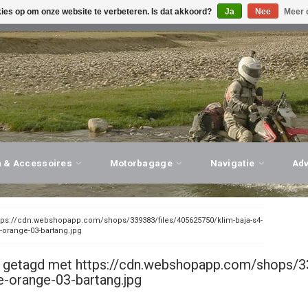
kies op om onze website te verbeteren. Is dat akkoord?
Ja
Nee
Meer 
G ADVIES, PERSOONLIJKE SERVICE!
BEZOEK ONZE WINK
n & Accessoires
Motorbagage
Navigatie
Ad
tps://cdn.webshopapp.com/shops/339383/files/405625750/klim-baja-s4-
e-orange-03-bartang.jpg
 getagd met https://cdn.webshopapp.com/shops/33
e-orange-03-bartang.jpg