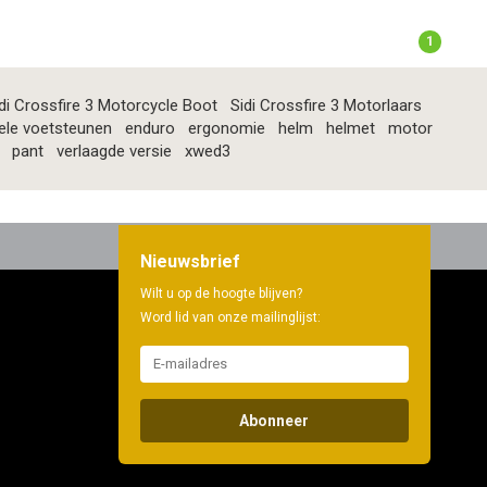
1
di Crossfire 3 Motorcycle Boot
Sidi Crossfire 3 Motorlaars
ele voetsteunen
enduro
ergonomie
helm
helmet
motor
pant
verlaagde versie
xwed3
Nieuwsbrief
Wilt u op de hoogte blijven?
Word lid van onze mailinglijst:
Abonneer