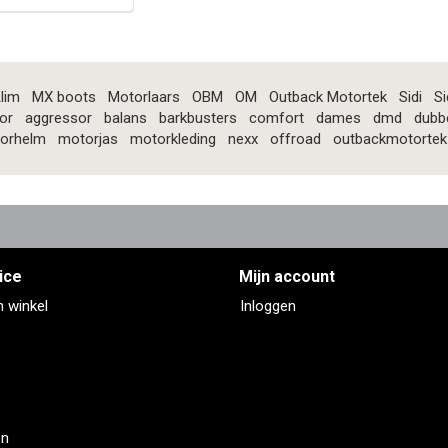
lim
MX boots
Motorlaars
OBM
OM
Outback Motortek
Sidi
Si
or
aggressor
balans
barkbusters
comfort
dames
dmd
dubb
orhelm
motorjas
motorkleding
nexx
offroad
outbackmotortek
ice
Mijn account
n winkel
Inloggen
en