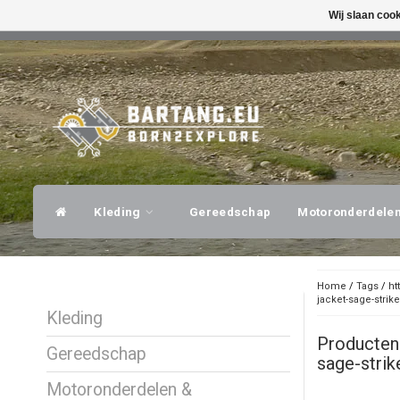
Wij slaan coo
SNELLE VERZENDING
DESKUNDI
Kleding
Gereedschap
Motoronderdele
Home
/
Tags
/
ht
jacket-sage-strik
Kleding
Producten
Gereedschap
sage-strik
Motoronderdelen &