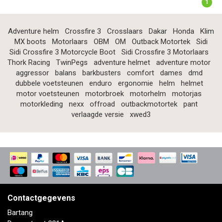
1
Adventure helm
Crossfire 3
Crosslaars
Dakar
Honda
Klim
MX boots
Motorlaars
OBM
OM
Outback Motortek
Sidi
Sidi Crossfire 3 Motorcycle Boot
Sidi Crossfire 3 Motorlaars
Thork Racing
TwinPegs
adventure helmet
adventure motor
aggressor
balans
barkbusters
comfort
dames
dmd
dubbele voetsteunen
enduro
ergonomie
helm
helmet
motor voetsteunen
motorbroek
motorhelm
motorjas
motorkleding
nexx
offroad
outbackmotortek
pant
verlaagde versie
xwed3
Contactgegevens
Bartang