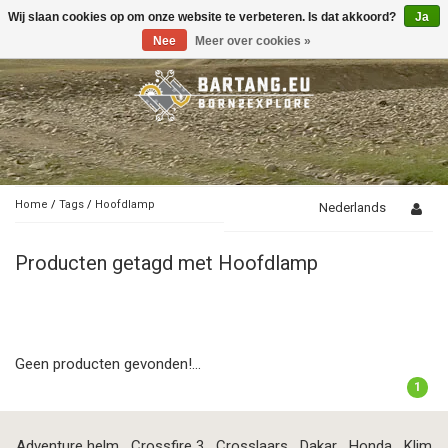
Wij slaan cookies op om onze website te verbeteren. Is dat akkoord?
Ja
Toggle
navigation
Nee
Meer over cookies »
Home
/
Tags
/
Hoofdlamp
Nederlands
Producten getagd met Hoofdlamp
Geen producten gevonden!...
1
Adventure helm
Crossfire 3
Crosslaars
Dakar
Honda
Klim