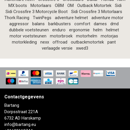
MX boots
Motorlaars
OBM
OM
Outback Motortek
Sidi
Sidi Crossfire 3 Motorcycle Boot
Sidi Crossfire 3 Motorlaars
Thork Racing
TwinPegs
adventure helmet
adventure motor
aggressor
balans
barkbusters
comfort
dames
dmd
dubbele voetsteunen
enduro
ergonomie
helm
helmet
motor voetsteunen
motorbroek
motorhelm
motorjas
motorkleding
nexx
offroad
outbackmotortek
pant
verlaagde versie
xwed3
Contactgegevens
Bartang
Dorpsstraat 221A
6732 AD Harskamp
info@bartang.eu