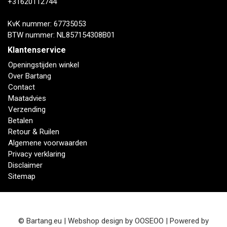
+31620112744
KvK nummer: 67735053
BTW nummer: NL857154308B01
Klantenservice
Openingstijden winkel
Over Bartang
Contact
Maatadvies
Verzending
Betalen
Retour & Ruilen
Algemene voorwaarden
Privacy verklaring
Disclaimer
Sitemap
© Bartang.eu | Webshop design by
OOSEOO
| Powered by