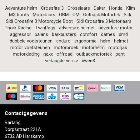
Adventure helm
Crossfire 3
Crosslaars
Dakar
Honda
Klim
MX boots
Motorlaars
OBM
OM
Outback Motortek
Sidi
Sidi Crossfire 3 Motorcycle Boot
Sidi Crossfire 3 Motorlaars
Thork Racing
TwinPegs
adventure helmet
adventure motor
aggressor
balans
barkbusters
comfort
dames
dmd
dubbele voetsteunen
enduro
ergonomie
helm
helmet
motor voetsteunen
motorbroek
motorhelm
motorjas
motorkleding
nexx
offroad
outbackmotortek
pant
verlaagde versie
xwed3
Contactgegevens
Bartang
Dorpsstraat 221A
6732 AD Harskamp