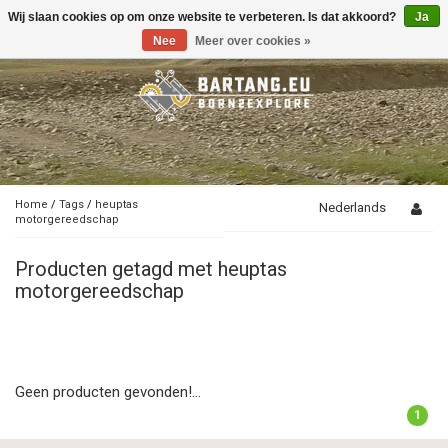
Wij slaan cookies op om onze website te verbeteren. Is dat akkoord?
Ja
Toggle
navigation
Nee
Meer over cookies »
Home
/
Tags
/
heuptas
Nederlands
motorgereedschap
Producten getagd met heuptas
motorgereedschap
Geen producten gevonden!...
1