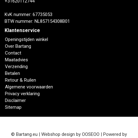
+31620112744
KvK nummer: 67735053
BTW nummer: NL857154308B01
Klantenservice
Openingstijden winkel
Over Bartang
Contact
Maatadvies
Verzending
Betalen
Retour & Ruilen
Algemene voorwaarden
Privacy verklaring
Disclaimer
Sitemap
© Bartang.eu | Webshop design by
OOSEOO
| Powered by