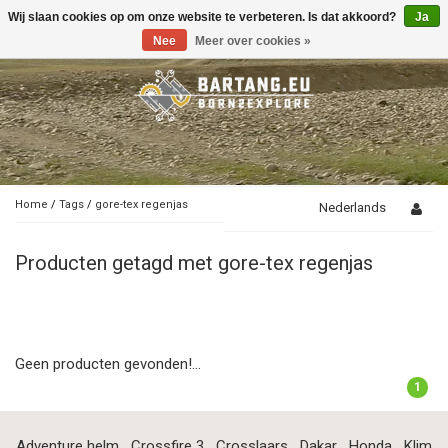
Wij slaan cookies op om onze website te verbeteren. Is dat akkoord?
Ja
Toggle
navigation
Nee
Meer over cookies »
Home
/
Tags
/
gore-tex regenjas
Nederlands
Producten getagd met gore-tex regenjas
Geen producten gevonden!...
1
Adventure helm
Crossfire 3
Crosslaars
Dakar
Honda
Klim