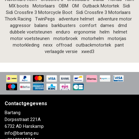
MX boots
Motorlaars
OBM
OM
Outback Motortek
Sidi
Sidi Crossfire 3 Motorcycle Boot
Sidi Crossfire 3 Motorlaars
Thork Racing
TwinPegs
adventure helmet
adventure motor
aggressor
balans
barkbusters
comfort
dames
dmd
dubbele voetsteunen
enduro
ergonomie
helm
helmet
motor voetsteunen
motorbroek
motorhelm
motorjas
motorkleding
nexx
offroad
outbackmotortek
pant
verlaagde versie
xwed3
Contactgegevens
Bartang
Dorpsstraat 221A
6732 AD Harskamp
info@bartang.eu