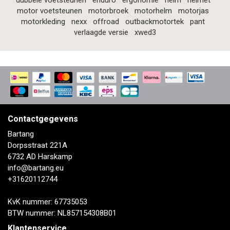
dubbele voetsteunen
enduro
ergonomie
helm
helmet
motor voetsteunen
motorbroek
motorhelm
motorjas
motorkleding
nexx
offroad
outbackmotortek
pant
verlaagde versie
xwed3
Contactgegevens
Bartang
Dorpsstraat 221A
6732 AD Harskamp
info@bartang.eu
+31620112744
KvK nummer: 67735053
BTW nummer: NL857154308B01
Klantenservice