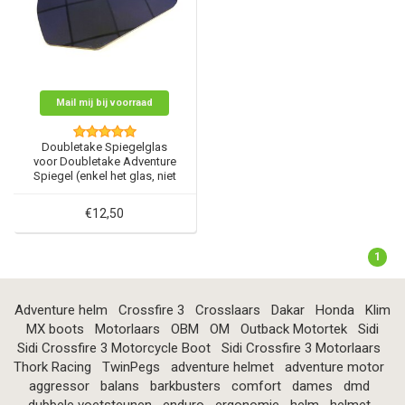
Mail mij bij voorraad
Doubletake Spiegelglas
voor Doubletake Adventure
Spiegel (enkel het glas, niet
de spiegelbehuizing)
€12,50
1
Adventure helm
Crossfire 3
Crosslaars
Dakar
Honda
Klim
MX boots
Motorlaars
OBM
OM
Outback Motortek
Sidi
Sidi Crossfire 3 Motorcycle Boot
Sidi Crossfire 3 Motorlaars
Thork Racing
TwinPegs
adventure helmet
adventure motor
aggressor
balans
barkbusters
comfort
dames
dmd