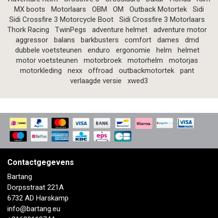
MX boots
Motorlaars
OBM
OM
Outback Motortek
Sidi
Sidi Crossfire 3 Motorcycle Boot
Sidi Crossfire 3 Motorlaars
Thork Racing
TwinPegs
adventure helmet
adventure motor
aggressor
balans
barkbusters
comfort
dames
dmd
dubbele voetsteunen
enduro
ergonomie
helm
helmet
motor voetsteunen
motorbroek
motorhelm
motorjas
motorkleding
nexx
offroad
outbackmotortek
pant
verlaagde versie
xwed3
Contactgegevens
Bartang
Dorpsstraat 221A
6732 AD Harskamp
info@bartang.eu