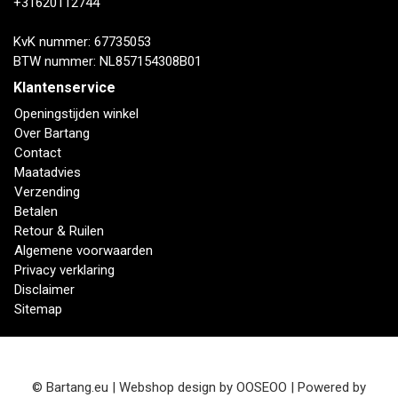
+31620112744
KvK nummer: 67735053
BTW nummer: NL857154308B01
Klantenservice
Openingstijden winkel
Over Bartang
Contact
Maatadvies
Verzending
Betalen
Retour & Ruilen
Algemene voorwaarden
Privacy verklaring
Disclaimer
Sitemap
© Bartang.eu | Webshop design by
OOSEOO
| Powered by