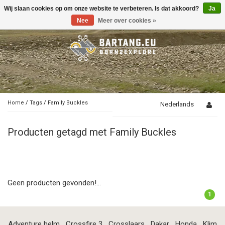
Wij slaan cookies op om onze website te verbeteren. Is dat akkoord?
Ja
Toggle
navigation
Nee
Meer over cookies »
Home
/
Tags
/
Family Buckles
Nederlands
Producten getagd met Family Buckles
Geen producten gevonden!...
1
Adventure helm
Crossfire 3
Crosslaars
Dakar
Honda
Klim