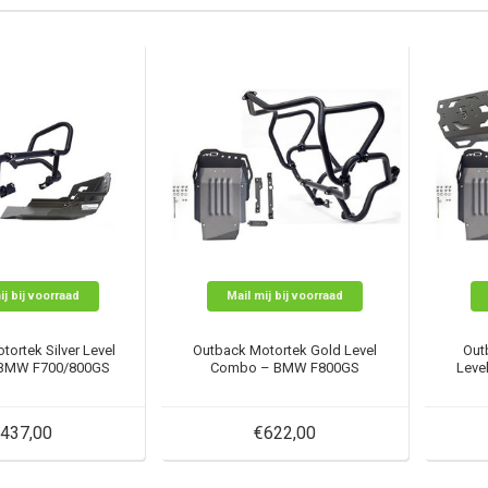
ij bij voorraad
Mail mij bij voorraad
ortek Silver Level
Outback Motortek Gold Level
Out
BMW F700/800GS
Combo – BMW F800GS
Leve
437,00
€622,00