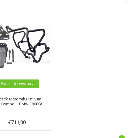
Mail mij bij voorraad
back Motortek Platinum
l Combo – BMW F800GS
€711,00