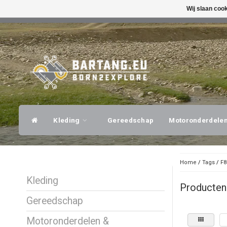
Wij slaan coo
SNELLE VERZENDING
DESKUNDI
Kleding
Gereedschap
Motoronderdele
Home
/
Tags
/
F8
Kleding
Producten
Gereedschap
Motoronderdelen &