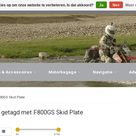
kies op om onze website te verbeteren. Is dat akkoord?
Ja
Nee
Meer 
G ADVIES, PERSOONLIJKE SERVICE!
BEZOEK ONZE WINK
n & Accessoires
Motorbagage
Navigatie
Ad
00GS Skid Plate
 getagd met F800GS Skid Plate
€
0
€
750