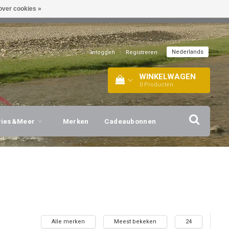
over cookies »
EL!
| +316 20112744 |
INFO@BARTANG.EU
|
Nederlands
Inloggen
|
Registreren
WINKELWAGEN
0
Producten
vies&Meer
Merken
Cadeaubonnen
Alle merken
Meest bekeken
24