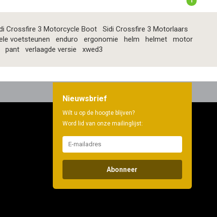
1
di Crossfire 3 Motorcycle Boot
Sidi Crossfire 3 Motorlaars
ele voetsteunen
enduro
ergonomie
helm
helmet
motor
pant
verlaagde versie
xwed3
Nieuwsbrief
Wilt u op de hoogte blijven?
Word lid van onze mailinglijst:
Abonneer