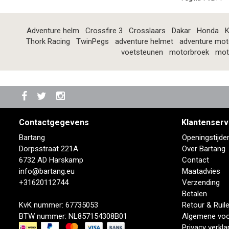
Adventure helm
Crossfire 3
Crosslaars
Dakar
Honda
K
Thork Racing
TwinPegs
adventure helmet
adventure mot
voetsteunen
motorbroek
mot
Contactgegevens
Klantenserv
Bartang
Openingstijde
Dorpsstraat 221A
Over Bartang
6732 AD Harskamp
Contact
info@bartang.eu
Maatadvies
+31620112744
Verzending
Betalen
KvK nummer: 67735053
Retour & Ruil
BTW nummer: NL857154308B01
Algemene vo
Privacy verkla