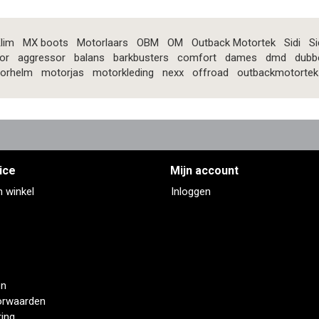
lim
MX boots
Motorlaars
OBM
OM
Outback Motortek
Sidi
Si
or
aggressor
balans
barkbusters
comfort
dames
dmd
dubb
orhelm
motorjas
motorkleding
nexx
offroad
outbackmotortek
ice
Mijn account
n winkel
Inloggen
en
orwaarden
ring