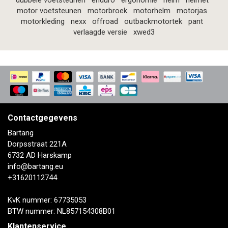
dubbele voetsteunen
enduro
ergonomie
helm
helmet
motor voetsteunen
motorbroek
motorhelm
motorjas
motorkleding
nexx
offroad
outbackmotortek
pant
verlaagde versie
xwed3
Contactgegevens
Bartang
Dorpsstraat 221A
6732 AD Harskamp
info@bartang.eu
+31620112744
KvK nummer: 67735053
BTW nummer: NL857154308B01
Klantenservice