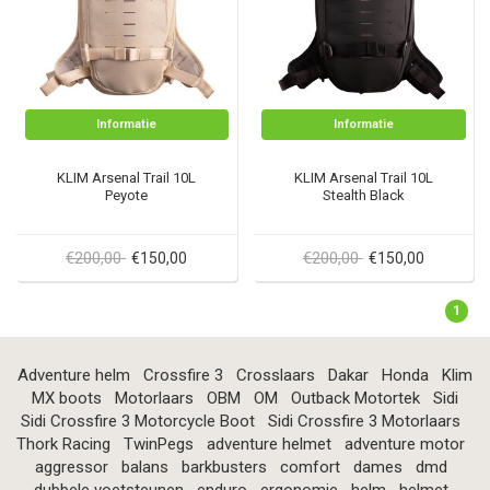
Informatie
Informatie
KLIM Arsenal Trail 10L
KLIM Arsenal Trail 10L
Peyote
Stealth Black
€200,00
€200,00
€150,00
€150,00
1
Adventure helm
Crossfire 3
Crosslaars
Dakar
Honda
Klim
MX boots
Motorlaars
OBM
OM
Outback Motortek
Sidi
Sidi Crossfire 3 Motorcycle Boot
Sidi Crossfire 3 Motorlaars
Thork Racing
TwinPegs
adventure helmet
adventure motor
aggressor
balans
barkbusters
comfort
dames
dmd