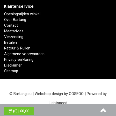
Klantenservice
Openingstijden winkel
Over Bartang
Contact
Maatadvies
Verzending
Betalen
Retour & Ruilen
Algemene voorwaarden
Privacy verklaring
Disclaimer
Sitemap
© Bartang.eu | Webshop design by
OOSEOO
| Powered by
Lightspeed
(0)
| €0,00