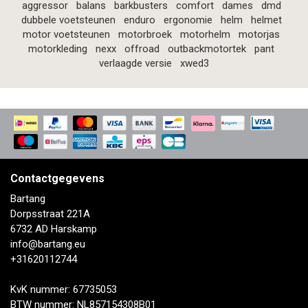
aggressor
balans
barkbusters
comfort
dames
dmd
dubbele voetsteunen
enduro
ergonomie
helm
helmet
motor voetsteunen
motorbroek
motorhelm
motorjas
motorkleding
nexx
offroad
outbackmotortek
pant
verlaagde versie
xwed3
Contactgegevens
Bartang
Dorpsstraat 221A
6732 AD Harskamp
info@bartang.eu
+31620112744
KvK nummer: 67735053
BTW nummer: NL857154308B01