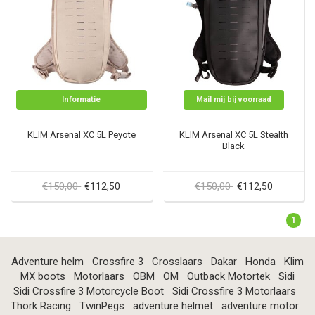
Informatie
Mail mij bij voorraad
KLIM Arsenal XC 5L Peyote
KLIM Arsenal XC 5L Stealth
Black
€150,00
€150,00
€112,50
€112,50
1
Adventure helm
Crossfire 3
Crosslaars
Dakar
Honda
Klim
MX boots
Motorlaars
OBM
OM
Outback Motortek
Sidi
Sidi Crossfire 3 Motorcycle Boot
Sidi Crossfire 3 Motorlaars
Thork Racing
TwinPegs
adventure helmet
adventure motor