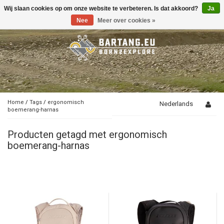
Wij slaan cookies op om onze website te verbeteren. Is dat akkoord?
Ja
Toggle
navigation
Nee
Meer over cookies »
Home
/
Tags
/
ergonomisch
Nederlands
boemerang-harnas
Producten getagd met ergonomisch
boemerang-harnas