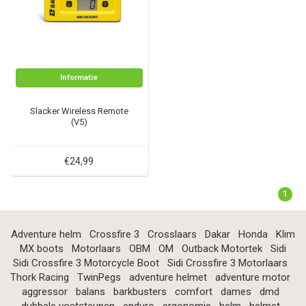
Informatie
Slacker Wireless Remote
(V5)
€24,99
1
Adventure helm
Crossfire 3
Crosslaars
Dakar
Honda
Klim
MX boots
Motorlaars
OBM
OM
Outback Motortek
Sidi
Sidi Crossfire 3 Motorcycle Boot
Sidi Crossfire 3 Motorlaars
Thork Racing
TwinPegs
adventure helmet
adventure motor
aggressor
balans
barkbusters
comfort
dames
dmd