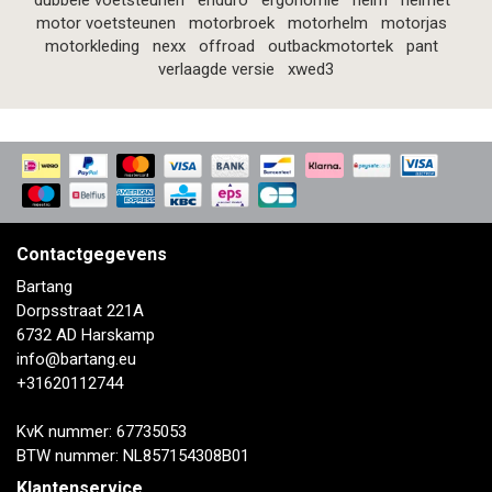
dubbele voetsteunen
enduro
ergonomie
helm
helmet
motor voetsteunen
motorbroek
motorhelm
motorjas
motorkleding
nexx
offroad
outbackmotortek
pant
verlaagde versie
xwed3
Contactgegevens
Bartang
Dorpsstraat 221A
6732 AD Harskamp
info@bartang.eu
+31620112744
KvK nummer: 67735053
BTW nummer: NL857154308B01
Klantenservice