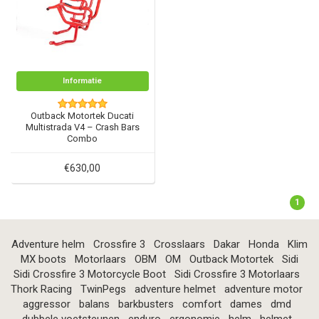
Informatie
Outback Motortek Ducati
Multistrada V4 – Crash Bars
Combo
€630,00
1
Adventure helm
Crossfire 3
Crosslaars
Dakar
Honda
Klim
MX boots
Motorlaars
OBM
OM
Outback Motortek
Sidi
Sidi Crossfire 3 Motorcycle Boot
Sidi Crossfire 3 Motorlaars
Thork Racing
TwinPegs
adventure helmet
adventure motor
aggressor
balans
barkbusters
comfort
dames
dmd