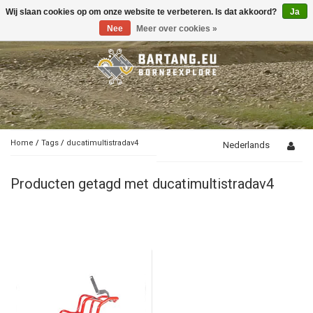
Wij slaan cookies op om onze website te verbeteren. Is dat akkoord?
Ja
Toggle
navigation
Nee
Meer over cookies »
Home
/
Tags
/
ducatimultistradav4
Nederlands
Producten getagd met ducatimultistradav4