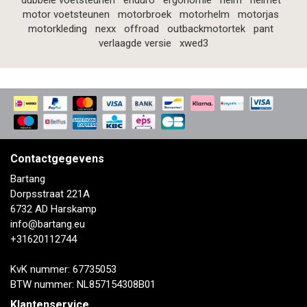
dubbele voetsteunen
enduro
ergonomie
helm
helmet
motor voetsteunen
motorbroek
motorhelm
motorjas
motorkleding
nexx
offroad
outbackmotortek
pant
verlaagde versie
xwed3
Contactgegevens
Bartang
Dorpsstraat 221A
6732 AD Harskamp
info@bartang.eu
+31620112744
KvK nummer: 67735053
BTW nummer: NL857154308B01
Klantenservice