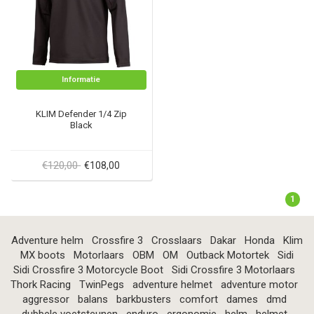
Informatie
KLIM Defender 1/4 Zip
Black
€120,00
€108,00
1
Adventure helm
Crossfire 3
Crosslaars
Dakar
Honda
Klim
MX boots
Motorlaars
OBM
OM
Outback Motortek
Sidi
Sidi Crossfire 3 Motorcycle Boot
Sidi Crossfire 3 Motorlaars
Thork Racing
TwinPegs
adventure helmet
adventure motor
aggressor
balans
barkbusters
comfort
dames
dmd