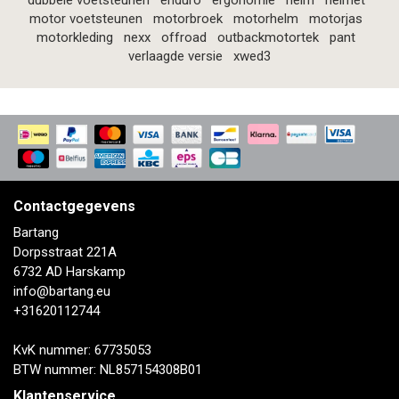
dubbele voetsteunen
enduro
ergonomie
helm
helmet
motor voetsteunen
motorbroek
motorhelm
motorjas
motorkleding
nexx
offroad
outbackmotortek
pant
verlaagde versie
xwed3
Contactgegevens
Bartang
Dorpsstraat 221A
6732 AD Harskamp
info@bartang.eu
+31620112744
KvK nummer: 67735053
BTW nummer: NL857154308B01
Klantenservice