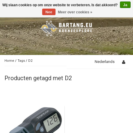
Wij slaan cookies op om onze website te verbeteren. Is dat akkoord?
Ja
Toggle
navigation
Nee
Meer over cookies »
Home
/
Tags
/
D2
Nederlands
Producten getagd met D2