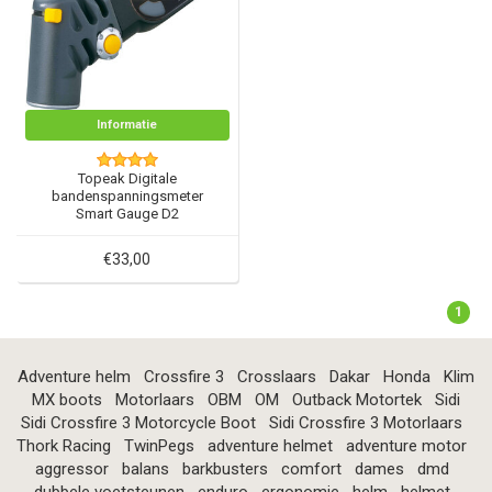
Informatie
Topeak Digitale
bandenspanningsmeter
Smart Gauge D2
€33,00
1
Adventure helm
Crossfire 3
Crosslaars
Dakar
Honda
Klim
MX boots
Motorlaars
OBM
OM
Outback Motortek
Sidi
Sidi Crossfire 3 Motorcycle Boot
Sidi Crossfire 3 Motorlaars
Thork Racing
TwinPegs
adventure helmet
adventure motor
aggressor
balans
barkbusters
comfort
dames
dmd