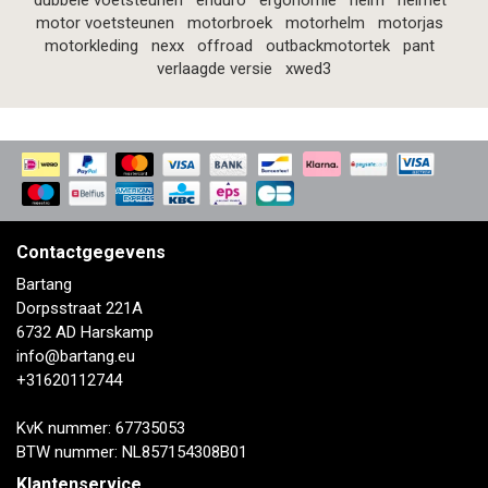
dubbele voetsteunen
enduro
ergonomie
helm
helmet
motor voetsteunen
motorbroek
motorhelm
motorjas
motorkleding
nexx
offroad
outbackmotortek
pant
verlaagde versie
xwed3
Contactgegevens
Bartang
Dorpsstraat 221A
6732 AD Harskamp
info@bartang.eu
+31620112744
KvK nummer: 67735053
BTW nummer: NL857154308B01
Klantenservice