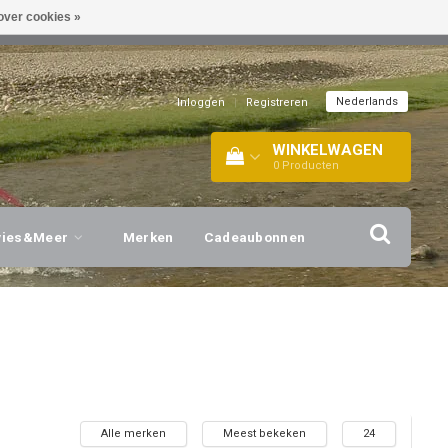
over cookies »
EL!
| +316 20112744 |
INFO@BARTANG.EU
|
Nederlands
Inloggen
|
Registreren
WINKELWAGEN
0
Producten
vies&Meer
Merken
Cadeaubonnen
Alle merken
Meest bekeken
24