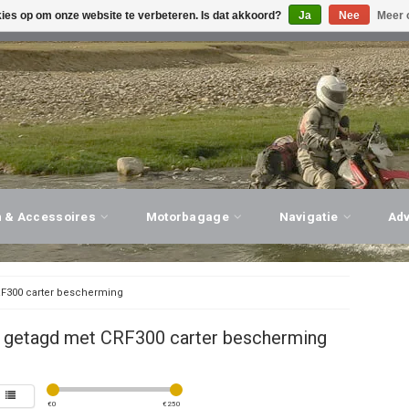
kies op om onze website te verbeteren. Is dat akkoord?
Ja
Nee
Meer 
G ADVIES, PERSOONLIJKE SERVICE!
BEZOEK ONZE WINK
n & Accessoires
Motorbagage
Navigatie
Ad
F300 carter bescherming
 getagd met CRF300 carter bescherming
€
0
€
250