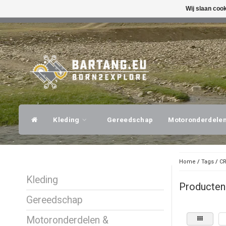
Wij slaan coo
SNELLE VERZENDING
DESKUNDI
Kleding
Gereedschap
Motoronderdele
Home
/
Tags
/
CR
Kleding
Producten
Gereedschap
Motoronderdelen &