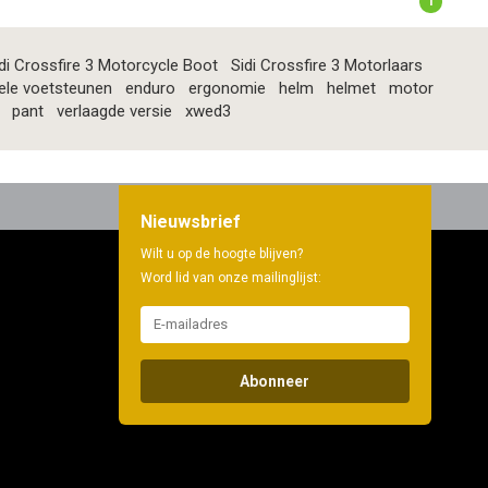
1
di Crossfire 3 Motorcycle Boot
Sidi Crossfire 3 Motorlaars
ele voetsteunen
enduro
ergonomie
helm
helmet
motor
pant
verlaagde versie
xwed3
Nieuwsbrief
Wilt u op de hoogte blijven?
Word lid van onze mailinglijst:
Abonneer