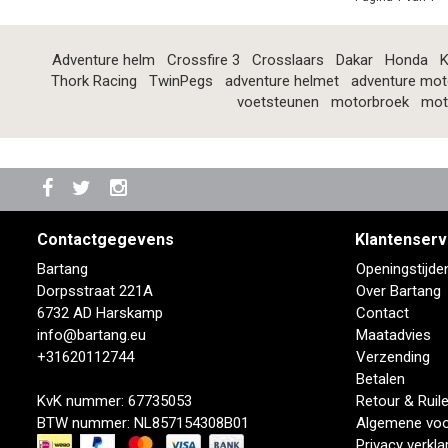
Adventure helm
Crossfire 3
Crosslaars
Dakar
Honda
K
Thork Racing
TwinPegs
adventure helmet
adventure mot
voetsteunen
motorbroek
mot
Contactgegevens
Klantenserv
Bartang
Openingstijde
Dorpsstraat 221A
Over Bartang
6732 AD Harskamp
Contact
info@bartang.eu
Maatadvies
+31620112744
Verzending
Betalen
KvK nummer: 67735053
Retour & Ruil
BTW nummer: NL857154308B01
Algemene vo
Privacy verkla