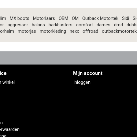
lim
MX boots
Motorlaars
OBM
OM
Outback Motortek
Sidi
Si
or
aggressor
balans
barkbusters
comfort
dames
dmd
dubb
orhelm
motorjas
motorkleding
nexx
offroad
outbackmotortek
ice
Mijn account
n winkel
Inloggen
en
orwaarden
ring