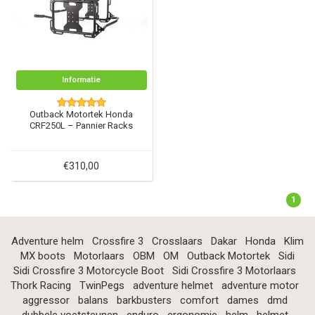
Informatie
Outback Motortek Honda
CRF250L – Pannier Racks
€310,00
1
Adventure helm
Crossfire 3
Crosslaars
Dakar
Honda
Klim
MX boots
Motorlaars
OBM
OM
Outback Motortek
Sidi
Sidi Crossfire 3 Motorcycle Boot
Sidi Crossfire 3 Motorlaars
Thork Racing
TwinPegs
adventure helmet
adventure motor
aggressor
balans
barkbusters
comfort
dames
dmd