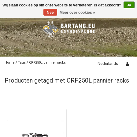
Wij slaan cookies op om onze website te verbeteren. Is dat akkoord?
Ja
Toggle
navigation
Nee
Meer over cookies »
Home
/
Tags
/
CRF250L pannier racks
Nederlands
Producten getagd met CRF250L pannier racks