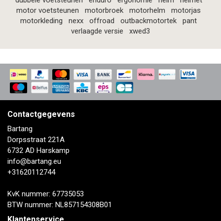
dubbele voetsteunen
enduro
ergonomie
helm
helmet
motor voetsteunen
motorbroek
motorhelm
motorjas
motorkleding
nexx
offroad
outbackmotortek
pant
verlaagde versie
xwed3
Contactgegevens
Bartang
Dorpsstraat 221A
6732 AD Harskamp
info@bartang.eu
+31620112744
KvK nummer: 67735053
BTW nummer: NL857154308B01
Klantenservice