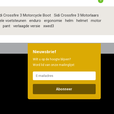
1
di Crossfire 3 Motorcycle Boot
Sidi Crossfire 3 Motorlaars
ele voetsteunen
enduro
ergonomie
helm
helmet
motor
pant
verlaagde versie
xwed3
Nieuwsbrief
Wilt u op de hoogte blijven?
Word lid van onze mailinglijst:
Abonneer