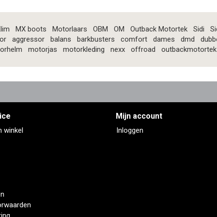
lim
MX boots
Motorlaars
OBM
OM
Outback Motortek
Sidi
Si
or
aggressor
balans
barkbusters
comfort
dames
dmd
dubb
orhelm
motorjas
motorkleding
nexx
offroad
outbackmotortek
ice
Mijn account
n winkel
Inloggen
en
orwaarden
ring