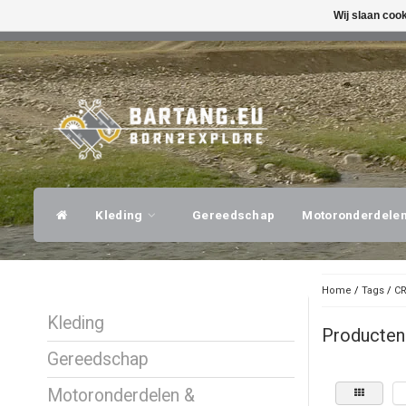
Wij slaan coo
SNELLE VERZENDING
DESKUNDI
Kleding
Gereedschap
Motoronderdele
Home
/
Tags
/
CR
Kleding
Producten
Gereedschap
Motoronderdelen &