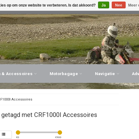
kies op om onze website te verbeteren. Is dat akkoord?
Ja
Nee
Meer 
G ADVIES, PERSOONLIJKE SERVICE!
BEZOEK ONZE WINK
n & Accessoires
Motorbagage
Navigatie
Ad
F1000l Accessoires
 getagd met CRF1000l Accessoires
€
0
€
900