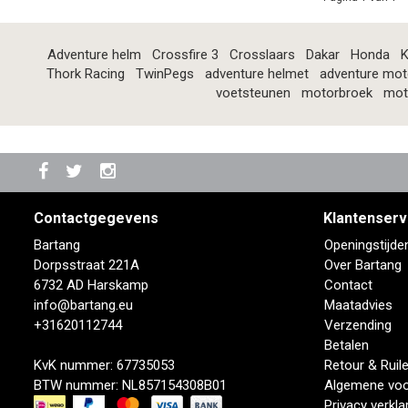
Adventure helm
Crossfire 3
Crosslaars
Dakar
Honda
K
Thork Racing
TwinPegs
adventure helmet
adventure mot
voetsteunen
motorbroek
mot
Contactgegevens
Klantenserv
Bartang
Openingstijde
Dorpsstraat 221A
Over Bartang
6732 AD Harskamp
Contact
info@bartang.eu
Maatadvies
+31620112744
Verzending
Betalen
KvK nummer: 67735053
Retour & Ruil
BTW nummer: NL857154308B01
Algemene vo
Privacy verkla