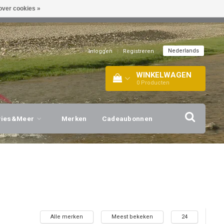
over cookies »
EL!
| +316 20112744 |
INFO@BARTANG.EU
|
Nederlands
Inloggen
|
Registreren
WINKELWAGEN
0
Producten
vies&Meer
Merken
Cadeaubonnen
Alle merken
Meest bekeken
24