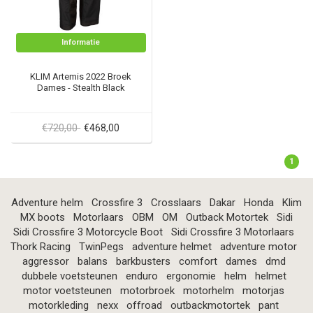
Informatie
KLIM Artemis 2022 Broek
Dames - Stealth Black
€720,00
€468,00
1
Adventure helm
Crossfire 3
Crosslaars
Dakar
Honda
Klim
MX boots
Motorlaars
OBM
OM
Outback Motortek
Sidi
Sidi Crossfire 3 Motorcycle Boot
Sidi Crossfire 3 Motorlaars
Thork Racing
TwinPegs
adventure helmet
adventure motor
aggressor
balans
barkbusters
comfort
dames
dmd
dubbele voetsteunen
enduro
ergonomie
helm
helmet
motor voetsteunen
motorbroek
motorhelm
motorjas
motorkleding
nexx
offroad
outbackmotortek
pant