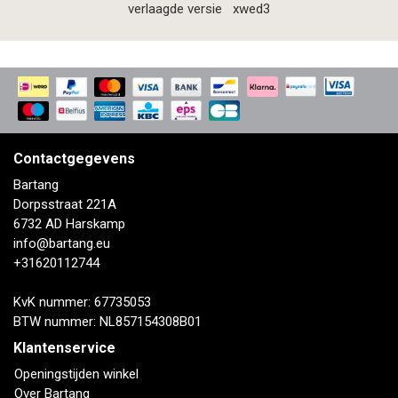
verlaagde versie
xwed3
Contactgegevens
Bartang
Dorpsstraat 221A
6732 AD Harskamp
info@bartang.eu
+31620112744
KvK nummer: 67735053
BTW nummer: NL857154308B01
Klantenservice
Openingstijden winkel
Over Bartang