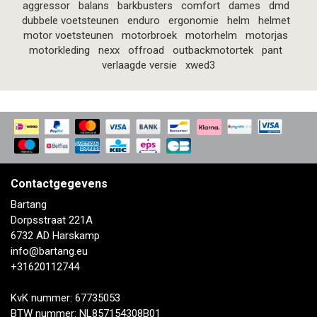
aggressor
balans
barkbusters
comfort
dames
dmd
dubbele voetsteunen
enduro
ergonomie
helm
helmet
motor voetsteunen
motorbroek
motorhelm
motorjas
motorkleding
nexx
offroad
outbackmotortek
pant
verlaagde versie
xwed3
Contactgegevens
Bartang
Dorpsstraat 221A
6732 AD Harskamp
info@bartang.eu
+31620112744
KvK nummer: 67735053
BTW nummer: NL857154308B01