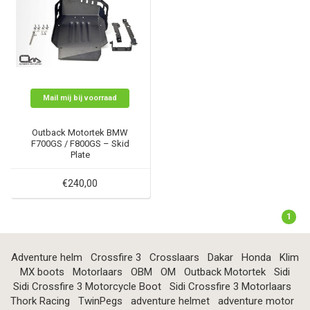
Mail mij bij voorraad
Outback Motortek BMW
F700GS / F800GS – Skid
Plate
€240,00
1
Adventure helm
Crossfire 3
Crosslaars
Dakar
Honda
Klim
MX boots
Motorlaars
OBM
OM
Outback Motortek
Sidi
Sidi Crossfire 3 Motorcycle Boot
Sidi Crossfire 3 Motorlaars
Thork Racing
TwinPegs
adventure helmet
adventure motor