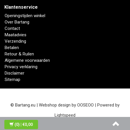
Klantenservice
Openingstijden winkel
Over Bartang
Contact
Maatadvies
Verzending
Betalen
Retour & Ruilen
Algemene voorwaarden
Privacy verklaring
Disclaimer
Sitemap
© Bartang.eu | Webshop design by
OOSEOO
| Powered by
Lightspeed
(0)
| €0,00