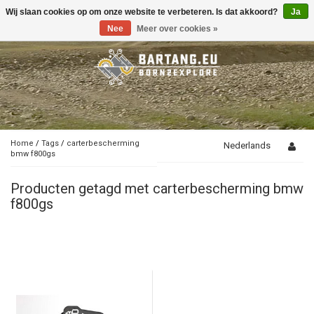
Wij slaan cookies op om onze website te verbeteren. Is dat akkoord?
Ja
Toggle
navigation
Nee
Meer over cookies »
Home
/
Tags
/
carterbescherming
Nederlands
bmw f800gs
Producten getagd met carterbescherming bmw
f800gs