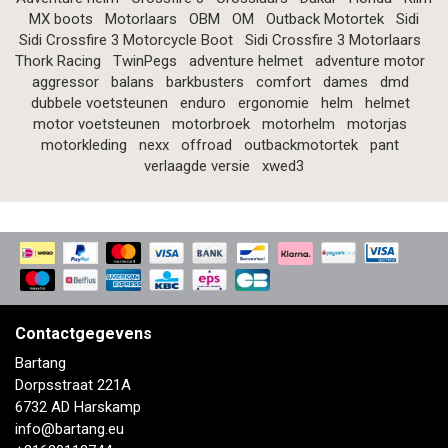
MX boots
Motorlaars
OBM
OM
Outback Motortek
Sidi
Sidi Crossfire 3 Motorcycle Boot
Sidi Crossfire 3 Motorlaars
Thork Racing
TwinPegs
adventure helmet
adventure motor
aggressor
balans
barkbusters
comfort
dames
dmd
dubbele voetsteunen
enduro
ergonomie
helm
helmet
motor voetsteunen
motorbroek
motorhelm
motorjas
motorkleding
nexx
offroad
outbackmotortek
pant
verlaagde versie
xwed3
Contactgegevens
Bartang
Dorpsstraat 221A
6732 AD Harskamp
info@bartang.eu