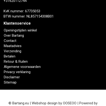
+31620112744
KvK nummer: 67735053
BTW nummer: NL857154308B01
Klantenservice
Openingstijden winkel
Over Bartang
Contact
Maatadvies
Verzending
Betalen
Retour & Ruilen
Algemene voorwaarden
Privacy verklaring
Disclaimer
Sitemap
© Bartang.eu | Webshop design by
OOSEOO
| Powered by