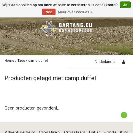
Wij slaan cookies op om onze website te verbeteren. Is dat akkoord?
Ja
Toggle
navigation
Nee
Meer over cookies »
Home
/
Tags
/
camp duffel
Nederlands
Producten getagd met camp duffel
Geen producten gevonden!...
1
Adventure helm
Crossfire 3
Crosslaars
Dakar
Honda
Klim