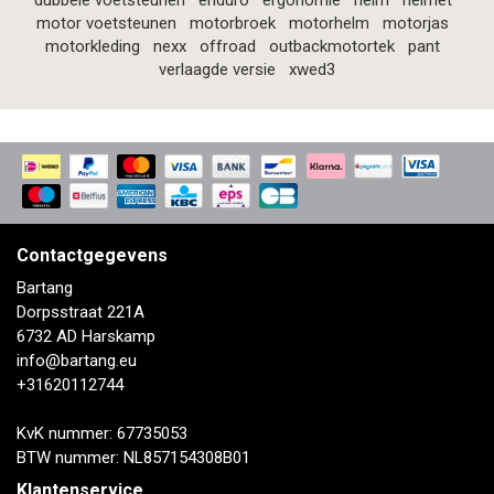
dubbele voetsteunen
enduro
ergonomie
helm
helmet
motor voetsteunen
motorbroek
motorhelm
motorjas
motorkleding
nexx
offroad
outbackmotortek
pant
verlaagde versie
xwed3
Contactgegevens
Bartang
Dorpsstraat 221A
6732 AD Harskamp
info@bartang.eu
+31620112744
KvK nummer: 67735053
BTW nummer: NL857154308B01
Klantenservice