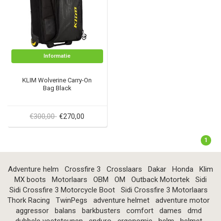
Informatie
KLIM Wolverine Carry-On
Bag Black
€300,00
€270,00
1
Adventure helm
Crossfire 3
Crosslaars
Dakar
Honda
Klim
MX boots
Motorlaars
OBM
OM
Outback Motortek
Sidi
Sidi Crossfire 3 Motorcycle Boot
Sidi Crossfire 3 Motorlaars
Thork Racing
TwinPegs
adventure helmet
adventure motor
aggressor
balans
barkbusters
comfort
dames
dmd