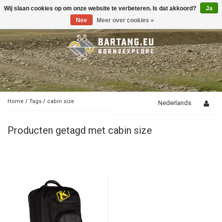
Wij slaan cookies op om onze website te verbeteren. Is dat akkoord?
Ja
Toggle
navigation
Nee
Meer over cookies »
Home
/
Tags
/
cabin size
Nederlands
Producten getagd met cabin size