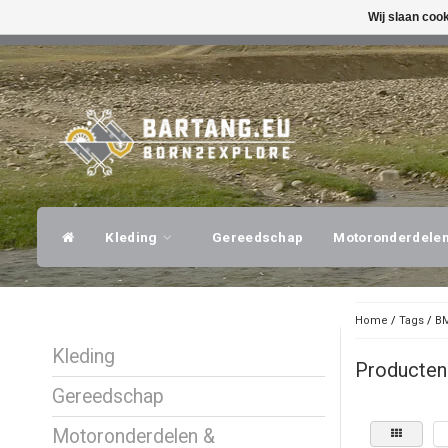
Wij slaan coo
SNELLE VERZENDING
DESKUNDI
Kleding
Gereedschap
Motoronderdele
Home
/
Tags
/
BM
Kleding
Producten
Gereedschap
Motoronderdelen &