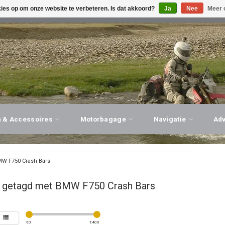
kies op om onze website te verbeteren. Is dat akkoord?
Ja
Nee
Meer 
G ADVIES, PERSOONLIJKE SERVICE!
BEZOEK ONZE WINK
n & Accessoires
Motorbagage
Navigatie
Ad
W F750 Crash Bars
 getagd met BMW F750 Crash Bars
€
0
€
400