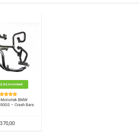
ij bij voorraad
 Motortek BMW
850GS – Crash Bars
370,00