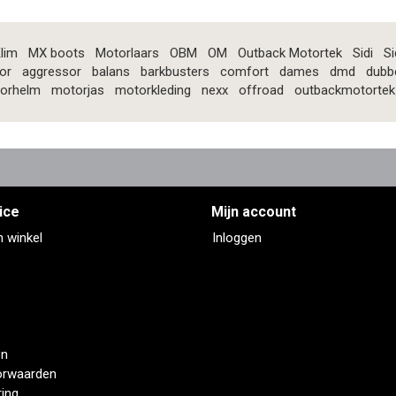
lim
MX boots
Motorlaars
OBM
OM
Outback Motortek
Sidi
Si
or
aggressor
balans
barkbusters
comfort
dames
dmd
dubb
orhelm
motorjas
motorkleding
nexx
offroad
outbackmotortek
ice
Mijn account
n winkel
Inloggen
en
orwaarden
ring