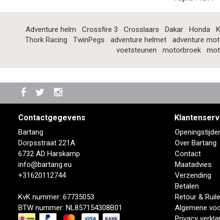
Adventure helm
Crossfire 3
Crosslaars
Dakar
Honda
K
Thork Racing
TwinPegs
adventure helmet
adventure mot
voetsteunen
motorbroek
mot
Contactgegevens
Klantenserv
Bartang
Openingstijde
Dorpsstraat 221A
Over Bartang
6732 AD Harskamp
Contact
info@bartang.eu
Maatadvies
+31620112744
Verzending
Betalen
KvK nummer: 67735053
Retour & Ruil
BTW nummer: NL857154308B01
Algemene vo
Privacy verkla