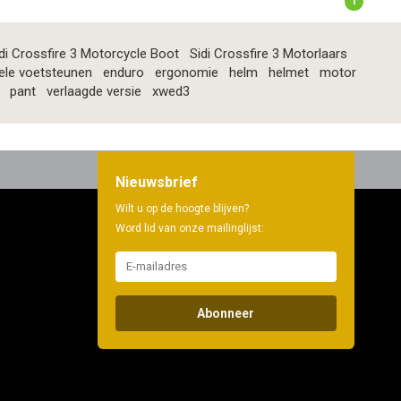
1
di Crossfire 3 Motorcycle Boot
Sidi Crossfire 3 Motorlaars
ele voetsteunen
enduro
ergonomie
helm
helmet
motor
pant
verlaagde versie
xwed3
Nieuwsbrief
Wilt u op de hoogte blijven?
Word lid van onze mailinglijst:
Abonneer