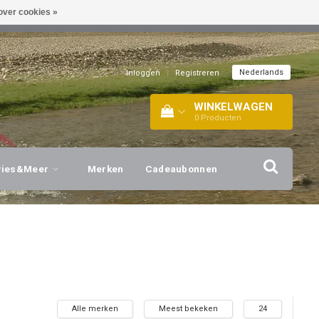
over cookies »
EL!
| +316 20112744 |
INFO@BARTANG.EU
|
Nederlands
Inloggen
|
Registreren
WINKELWAGEN
0
Producten
vies&Meer
Merken
Cadeaubonnen
Alle merken
Meest bekeken
24