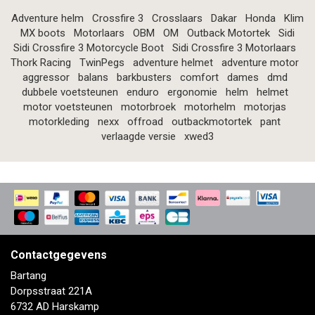
Adventure helm
Crossfire 3
Crosslaars
Dakar
Honda
Klim
MX boots
Motorlaars
OBM
OM
Outback Motortek
Sidi
Sidi Crossfire 3 Motorcycle Boot
Sidi Crossfire 3 Motorlaars
Thork Racing
TwinPegs
adventure helmet
adventure motor
aggressor
balans
barkbusters
comfort
dames
dmd
dubbele voetsteunen
enduro
ergonomie
helm
helmet
motor voetsteunen
motorbroek
motorhelm
motorjas
motorkleding
nexx
offroad
outbackmotortek
pant
verlaagde versie
xwed3
Contactgegevens
Bartang
Dorpsstraat 221A
6732 AD Harskamp