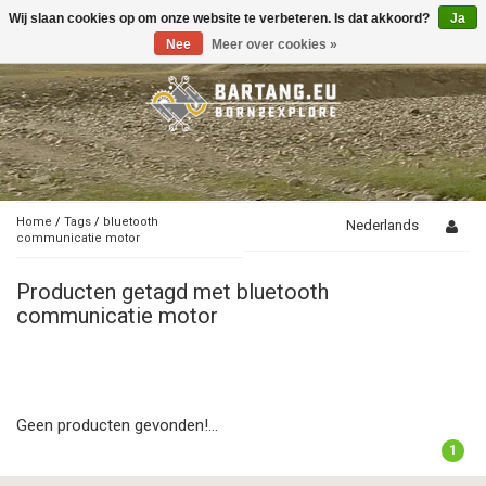
Wij slaan cookies op om onze website te verbeteren. Is dat akkoord?
Ja
Toggle
navigation
Nee
Meer over cookies »
Home
/
Tags
/
bluetooth
Nederlands
communicatie motor
Producten getagd met bluetooth
communicatie motor
Geen producten gevonden!...
1