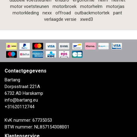
dubbele voetsteunen
enduro
ergonomie
helm
helmet
motor voetsteunen
motorbroek
motorhelm
motorjas
motorkleding
nexx
offroad
outbackmotortek
pant
verlaagde versie
xwed3
Contactgegevens
Bartang
Dorpsstraat 221A
6732 AD Harskamp
info@bartang.eu
+31620112744
KvK nummer: 67735053
BTW nummer: NL857154308B01
Klantenservice