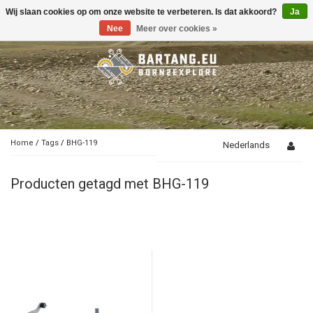
Wij slaan cookies op om onze website te verbeteren. Is dat akkoord?
Ja
Toggle
navigation
Nee
Meer over cookies »
Home
/
Tags
/
BHG-119
Nederlands
Producten getagd met BHG-119