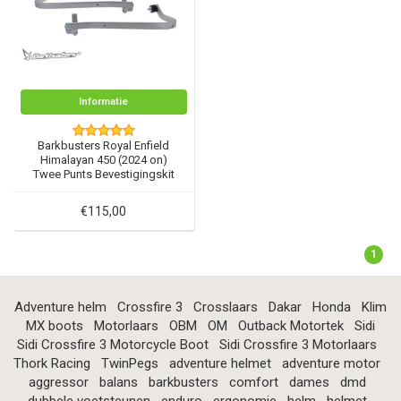
Informatie
Barkbusters Royal Enfield
Himalayan 450 (2024 on)
Twee Punts Bevestigingskit
BHG-119
€115,00
1
Adventure helm
Crossfire 3
Crosslaars
Dakar
Honda
Klim
MX boots
Motorlaars
OBM
OM
Outback Motortek
Sidi
Sidi Crossfire 3 Motorcycle Boot
Sidi Crossfire 3 Motorlaars
Thork Racing
TwinPegs
adventure helmet
adventure motor
aggressor
balans
barkbusters
comfort
dames
dmd