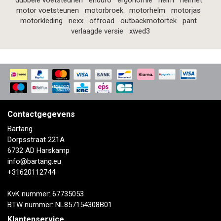
dubbele voetsteunen
enduro
ergonomie
helm
helmet
motor voetsteunen
motorbroek
motorhelm
motorjas
motorkleding
nexx
offroad
outbackmotortek
pant
verlaagde versie
xwed3
Contactgegevens
Bartang
Dorpsstraat 221A
6732 AD Harskamp
info@bartang.eu
+31620112744
KvK nummer: 67735053
BTW nummer: NL857154308B01
Klantenservice