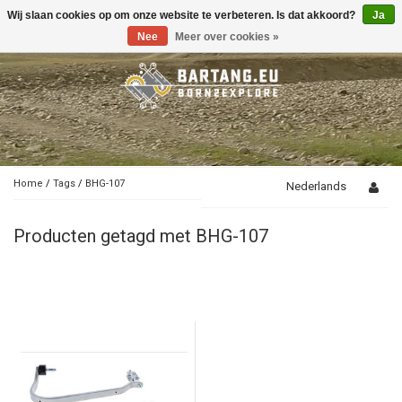
Wij slaan cookies op om onze website te verbeteren. Is dat akkoord?
Ja
Toggle
navigation
Nee
Meer over cookies »
Home
/
Tags
/
BHG-107
Nederlands
Producten getagd met BHG-107