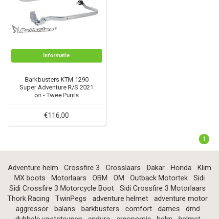
Informatie
Barkbusters KTM 1290
Super Adventure R/S 2021
on - Twee Punts
Bevestigingskit - BHG-107
€116,00
1
Adventure helm
Crossfire 3
Crosslaars
Dakar
Honda
Klim
MX boots
Motorlaars
OBM
OM
Outback Motortek
Sidi
Sidi Crossfire 3 Motorcycle Boot
Sidi Crossfire 3 Motorlaars
Thork Racing
TwinPegs
adventure helmet
adventure motor
aggressor
balans
barkbusters
comfort
dames
dmd